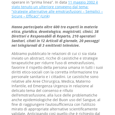
operare in “prima linea”. In data
11 maggio 2002 è
stato tenuto un ulteriore convegno dal tema:
“strategie alternative alle emotrasfusioni – Semplici –
Sicure – Efficaci” (Link)
Hanno partecipato oltre 600 tra esperti in materia
etica, giuridica, deontologica, magistrati, clinici, 38
Direttori e Responsabili di Reparto, 210 operatori
Sanitari, citati in 12 Articoli di giornale, 20 passaggi
nei telegiornali di 3 emittenti televisive.
Abbiamo pubblicato le relazioni di cui ci sia stata
inviato un abstract, ricche di casistiche e strategie
terapeutiche per ridurre l’uso di emotrasfusioni,
favorire il rispetto della persona umana in tutti i suoi
diritti etico-sociali con la corretta informazione tra
personale sanitario e i cittadini. Le casistiche sono
relative alle Aree Chirurgica, Medica, Materno
Infantile, ed Emergenza Urgenza in relazione al
delicato tema del consenso e rifiuto
dell’emotrasfusione, alla luce delle problematiche
anche epidemiologiche del Buon uso del Sangue, al
fine di raggiungere l’autosufficienza con l’utilizzo
mirato di appropriate alternative scientificamente
validate. Anticipando così quello che è richiesto dal