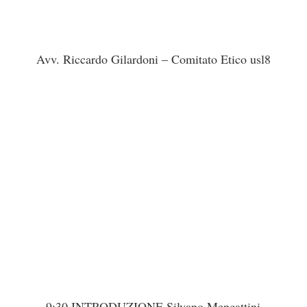
Avv. Riccardo Gilardoni – Comitato Etico usl8
9:30 INTRODUZIONE Silvano Mencattini