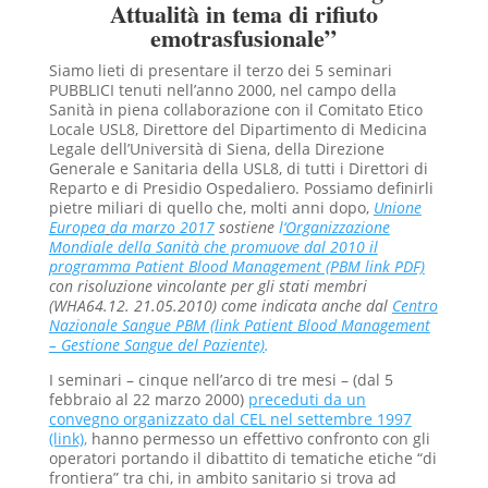
Attualità in tema di rifiuto
emotrasfusionale”
Siamo lieti di presentare il terzo dei 5 seminari
PUBBLICI tenuti nell’anno 2000, nel campo della
Sanità in piena collaborazione con il Comitato Etico
Locale USL8, Direttore del Dipartimento di Medicina
Legale dell’Università di Siena, della Direzione
Generale e Sanitaria della USL8, di tutti i Direttori di
Reparto e di Presidio Ospedaliero. Possiamo definirli
pietre miliari di quello che, molti anni dopo,
U
nione
Europea
da marzo 2017
sostiene
l
‘Organizzazione
Mondiale della Sanità che promuove dal 2010 il
programma Patient Blood Management (PBM link PDF)
con risoluzione vincolante per gli stati membri
(WHA64.12. 21.05.2010) come indicata anche dal
Centro
Nazionale Sangue PBM (link Patient Blood Management
– Gestione Sangue del Paziente)
.
I seminari – cinque nell’arco di tre mesi – (dal 5
febbraio al 22 marzo 2000)
preceduti da un
convegno organizzato dal CEL nel settembre 1997
(link)
,
hanno permesso un effettivo confronto con gli
operatori portando il dibattito di tematiche etiche “di
frontiera” tra chi, in ambito sanitario si trova ad