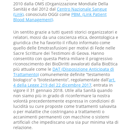
2010 dalla OMS (Organizzazione Mondiale Della
Sanità) e dal 2012 dal
Centro Nazionale Sangue
(Link)
, conosciuto OGGI come
PBM. (Link Patient
Blood Management)
.
Un sentito grazie a tutti questi storici organizzatori e
relatori, mossi da una coscienza etica, deontologica e
giuridica che ha favorito il rifiuto informato come
quello delle Emotrasfusioni per motivi di Fede nelle
Sacre Scritture dei Testimoni di Geova. Hanno
consentito con questa Pietra miliare il progressivo
riconoscimento dei BioDiritti avvalorati dalla BioEtica
più attuale come le
DAT (Disposizione Anticipata di
Trattamento)
comunemente definite “testamento
biologico” o “biotestamento”, regolamentate dall’
art.
4 della Legge 219 del 22 dicembre 2017
, entrata in
vigore il 31 gennaio 2018. Utile alla Sanità quando
non siamo più in grado di riconfermare la nostra
volontà precedentemente espressa in condizioni di
lucidità su cure proposte come trattamenti salvavita
o per malattie che costringano a trattamenti o
accanimenti permanenti con macchine o sistemi
artificiali che impediscano una sia pur minima vita di
relazione.