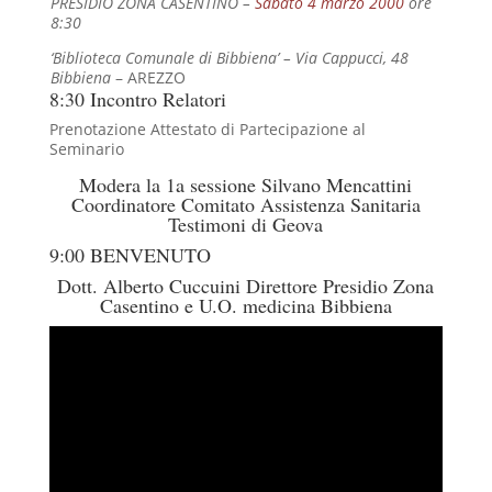
PRESIDIO ZONA CASENTINO –
Sabato 4 marzo
2
0
0
0
ore
8:30
‘Biblioteca Comunale di Bibbiena’ –
Via Cappucci, 48
Bibbiena
– AREZZO
8:30 Incontro Relatori
Prenotazione Attestato di Partecipazione al
Seminario
Modera la 1a sessione Silvano Mencattini
Coordinatore Comitato Assistenza Sanitaria
Testimoni di Geova
9:00 BENVENUTO
Dott. Alberto Cuccuini Direttore Presidio Zona
Casentino e U.O. medicina Bibbiena