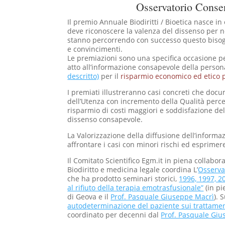
Osservatorio Conse
Il premio Annuale Biodiritti / Bioetica nasce in
deve riconoscere la valenza del dissenso per 
stanno percorrendo con successo questo bisogno
e convincimenti.
Le premiazioni sono una specifica occasione p
atto all’informazione consapevole della person
descritto)
per il
risparmio economico ed etico p
I premiati illustreranno casi concreti che do
dell’Utenza con incremento della Qualità percep
risparmio di costi maggiori e soddisfazione de
dissenso consapevole.
La Valorizzazione della diffusione dell’informaz
affrontare i casi con minori rischi ed esprimer
Il Comitato Scientifico Egm.it in piena collabora
Biodiritto e medicina legale coordina L’
Osservat
che ha prodotto seminari storici,
1996, 1997, 2
al rifiuto della terapia emotrasfusionale”
(in pi
di Geova e il
Prof. Pasquale Giuseppe Macrì
). 
autodeterminazione del paziente sui trattament
coordinato per decenni dal
Prof. Pasquale Giu