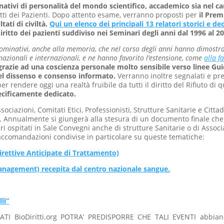
ativi di personalità del mondo scientifico, accademico sia nel ca
itti dei Pazienti. Dopo attento esame, verranno proposti per
il Prem
ati di civiltà.
Qui un elenco dei principali 13 relatori storici e dec
itto dei pazienti suddiviso nei Seminari degli anni dal 1996 al 20
minativi, anche alla memoria, che nel corso degli anni hanno dimostra
a nazionali e internazionali, e ne hanno favorito l’estensione, come
alla f
io grazie ad una coscienza personale molto sensibile verso linee Gui
el dissenso e consenso informato.
Verranno inoltre segnalati e pre
er rendere oggi una realtà fruibile da tutti il diritto del Rifiuto di
ecificamente dedicato.
iazioni, Comitati Etici, Professionisti, Strutture Sanitarie e Cittad
. Annualmente si giungerà alla stesura di un documento finale che 
ri ospitati in Sale Convegni anche di strutture Sanitarie o di Asso
 Raccomandazioni condivise in particolare su queste tematiche:
irettive Anticipate di Trattamento)
nagement) recepita dal centro nazionale sangue.
li”
TI BioDiritti.org POTRA’ PREDISPORRE CHE TALI EVENTI abbiano