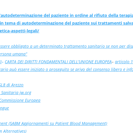
autodeterminazione del paziente in ordine al rifiuto della terap
e in tema di autodeterminazione del paziente sui trattamenti salva
tica-aspetti-legali/
essere obbligato a un determinato trattamento sanitario se non per dis
 persona umana”
I
–
CARTA DEI DIRITTI FONDAMENTALI DELL’UNIONE EUROPEA
–
articolo 
ario può essere iniziato o proseguito se privo del consenso libero e in
SL8 di Arezzo
 Sanitaria jw.org
 Commissione Europea
angue
ement (SABM Aggiornamenti su Patient Blood Management)
n Alternatives
)