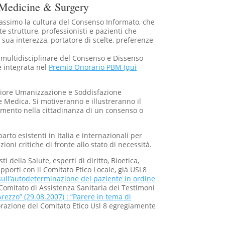
 Medicine & Surgery
massimo la cultura del Consenso Informato, che
strutture, professionisti e pazienti che
ua interezza, portatore di scelte, preferenze
 multidisciplinare del Consenso e Dissenso
e integrata nel
Premio Onorario PBM (qui
ggiore Umanizzazione e Soddisfazione
e Medica. Si motiveranno e illustreranno il
uimento nella cittadinanza di un consenso o
arto esistenti in Italia e internazionali per
oni critiche di fronte allo stato di necessità.
i della Salute, esperti di diritto, Bioetica,
rapporti con il Comitato Etico Locale, già USL8
ull’autodeterminazione del paziente in ordine
Comitato di Assistenza Sanitaria dei Testimoni
Arezzo” (29.08.2007) : “Parere in tema di
borazione del Comitato Etico Usl 8 egregiamente