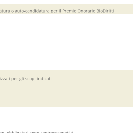
tura o auto-candidatura per il Premio Onorario BioDiritti
zzati per gli scopi indicati
mpi obbligatori sono contrassegnati
*