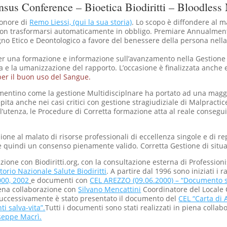
nsus Conference – Bioetica Biodiritti – Bloodless
 onore di
Remo Liessi, (qui la sua storia)
. Lo scopo è diffondere al 
non trasformarsi automaticamente in obbligo. Premiare Annualmente 
 Etico e Deontologico a favore del benessere della persona nella s
er una formazione e informazione sull’avanzamento nella Gestione
a e la umanizzazione del rapporto. L’occasione è finalizzata anche 
er il buon uso del Sangue.
cumentino come la gestione Multidisciplnare ha portato ad una ma
ita anche nei casi critici con gestione stragiudiziale di Malpractic
ll’utenza, le Procedure di Corretta formazione atta al reale conseg
ione al malato di risorse professionali di eccellenza singole e di rep
e quindi un consenso pienamente valido. Corretta Gestione di situazi
zione con Biodiritti.org, con la consultazione esterna di Professionist
orio Nazionale Salute Biodiritti
. A partire dal 1996 sono iniziati i 
000, 2002
e documenti con
CEL AREZZO (09.06.2000) – “Documento s
ena collaborazione con
Silvano Mencattini
Coordinatore del Locale 
Successivamente è stato presentato il documento del
CEL “Carta di 
i salva-vita”.
Tutti i documenti sono stati realizzati in piena colla
seppe Macrì.