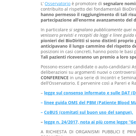
L’
Osservatorio
è promotore di
segnalare nomin
contribuito al rispetto dei fondamentali BioDir
hanno permesso il raggiungimento di tali risult
partecipazione all’enorme avanzamento del dir
In particolare
si segnalano pubblicamente quei no
venissero previsti e recepiti da leggi e linee guid
pionieri dei BioDiritti si sono distinti propr
anticipavano il lungo cammino del rispetto d
posizioni in casi concreti, hanno posto le basi p
Tali pazienti riceveranno un premio a loro sp
Possono essere candidate o auto-candidarsi Assoc
deliberazioni su argomenti nuovi o controversi
CONFERENCE
in una serie di Incontri e Semina
dell’Osservatorio. E pervenire così a Pareri e
–
legge sul consenso informato e sulle DAT
(D
–
linee guida OMS del
PBM (Patiente Blood Ma
–
CoBUS
(comitati sul buon uso del sangue).
–
legge n. 24/2017, nota ai più come legge “Gel
A RICHIESTA DI ORGANISMI PUBBLICI E PRIVA