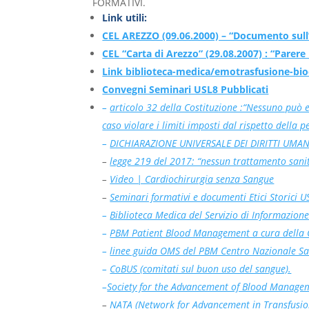
FORMATIVI.
Link utili:
CEL AREZZO (09.06.2000) – “Documento sull’
CEL “Carta di Arezzo” (29.08.2007) : “Parer
Link biblioteca-medica/emotrasfusione-bioe
Convegni Seminari USL8 Pubblicati
–
articolo 32 della Costituzione :“Nessuno può 
caso violare i limiti imposti dal rispetto della
–
DICHIARAZIONE UNIVERSALE DEI DIRITTI UMAN
–
legge 219 del 2017: “nessun trattamento sanit
–
Video | Cardiochirurgia senza Sangue
–
Seminari formativi e documenti Etici Storici U
–
Biblioteca Medica del Servizio di Informazione
–
PBM Patient Blood Management a cura della
–
linee guida OMS del PBM Centro Nazionale S
–
CoBUS (comitati sul buon uso del sangue).
–
Society for the Advancement of Blood Manag
–
NATA (
Network for Advancement in Transfusio