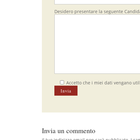
Desidero presentare la seguente Candida
Accetto che i miei dati vengano utili
Invia un commento
Il tuo indirizzo email non sarà pubblicato.
I ca