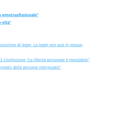
ia emotrasfusionale”
-vita”
posizione di legge. La legge non può in nessun
13 Costituzione “La libertà personale è inviolabile”
formato della persona interessata”
,