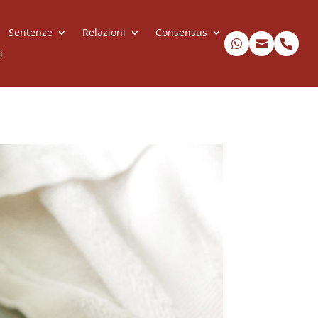
Sentenze
Relazioni
Consensus



i