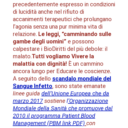
precedentemente espresso in condizioni
di lucidità anche nel rifiuto di
accanimenti terapeutici che prolungano
l’agonia senza una pur minima vita di
relazione.
L
e leggi,
“camminando sulle
gambe degli uomini”
e possono
calpestare i BioDiritti del più debole: il
malato.
Tutti vogliamo Vivere la
malattia con dignità!
È un cammino
ancora lungo per Educare le coscienze.
A seguito dello
scandalo mondiale del
Sangue Infetto
, sono state emanate
linee guida
dell’U
nione Europea
che
da
marzo 2017
sostiene
l
‘Organizzazione
Mondiale della Sanità che promuove dal
2010 il programma Patient Blood
Management (PBM link PDF)
con