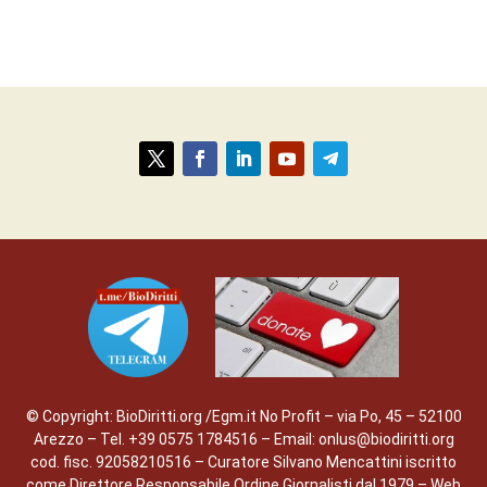
© Copyright: BioDiritti.org /Egm.it No Profit – via Po, 45 – 52100
Arezzo – Tel. +39 0575 1784516 – Email: onlus@biodiritti.org
cod. fisc. 92058210516 – Curatore Silvano Mencattini iscritto
come Direttore Responsabile Ordine Giornalisti dal 1979 – Web