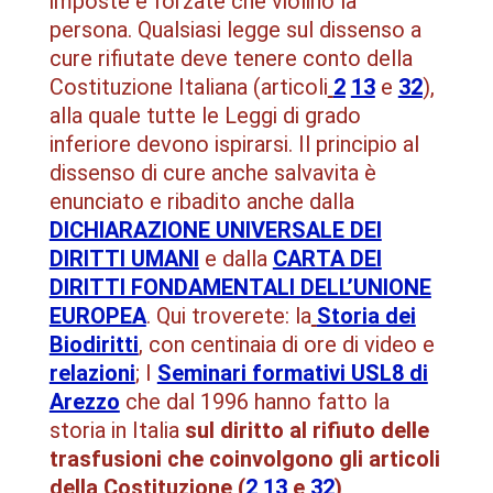
imposte e forzate che violino la
persona. Qualsiasi legge sul dissenso a
cure rifiutate deve tenere conto della
Costituzione Italiana (articoli
2
13
e
32
),
alla quale tutte le Leggi di grado
inferiore devono ispirarsi. Il principio al
dissenso di cure anche salvavita è
enunciato e ribadito anche dalla
DICHIARAZIONE UNIVERSALE DEI
DIRITTI UMANI
e dalla
CARTA DEI
DIRITTI FONDAMENTALI DELL’UNIONE
EUROPEA
. Qui troverete: la
Storia dei
Biodiritti
,
con centinaia di ore di video e
relazioni
; I
Seminari formativi USL8 di
Arezzo
che dal 1996 hanno fatto la
storia in Italia
sul diritto al rifiuto delle
trasfusioni che coinvolgono gli articoli
della Costituzione (
2
13
e
32
)