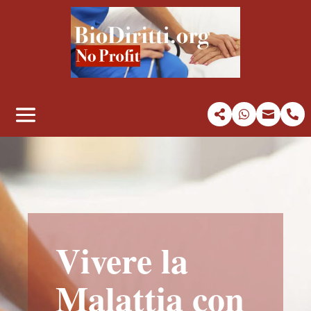




Vivere la
Malattia con