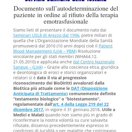
Documento sull’autodeterminazione del
paziente in ordine al rifiuto della terapia
emotrasfusionale
Siamo lieti di presentare il documento nato dai
Seminari USL8 di Arezzo dal 1996
, pietre miliari di
quella che L’Organizzazione Mondiale della Sanità
promuoverà dal 2010 (10 anni dopo) cioè il
Patient
Blood Management (Link – PBM)
Risoluzione
vincolante per gli stati membri (WHA64.12.
21.05.2010) e applicata anche
dal Centro Nazionale
Sangue – (Link)
– Grazie alla coscienza etica, giuridica
e deontologica di eroici e storici organizzatori e
relatori si è
dato il via
al progressivo
riconoscimento dei BioDiritti avvalorati dalla
BioEtica più attuale come le
DAT (Disposizione
Anticipata di Trattamento
)
comunemente definite
“testamento biologico” o “biotestamento”,
regolamentate dall’
art. 4 della Legge 219 del 22
dicembre 2017
,
in vigore il 31 gennaio 2018
. Utile a
Medici e Malati
quando non siamo più in grado di
riconfermare la nostra volontà su cure salvavita
rifiutate, dissenso precedentemente espresso in
condizioni di lucidità o per malattie che costringano