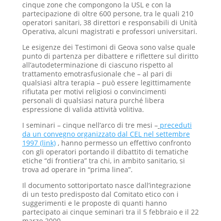
cinque zone che compongono la USL e con la
partecipazione di oltre 600 persone, tra le quali 210
operatori sanitari, 38 direttori e responsabili di Unità
Operativa, alcuni magistrati e professori universitari.
Le esigenze dei Testimoni di Geova sono valse quale
punto di partenza per dibattere e riflettere sul diritto
all’autodeterminazione di ciascuno rispetto al
trattamento emotrasfusionale che – al pari di
qualsiasi altra terapia – può essere legittimamente
rifiutata per motivi religiosi o convincimenti
personali di qualsiasi natura purché libera
espressione di valida attività volitiva.
I seminari – cinque nell’arco di tre mesi –
preceduti
da un convegno organizzato dal CEL nel settembre
1997 (link)
, hanno permesso un effettivo confronto
con gli operatori portando il dibattito di tematiche
etiche “di frontiera” tra chi, in ambito sanitario, si
trova ad operare in “prima linea”.
Il documento sottoriportato nasce dall’integrazione
di un testo predisposto dal Comitato etico con i
suggerimenti e le proposte di quanti hanno
partecipato ai cinque seminari tra il 5 febbraio e il 22
marzo 2000.