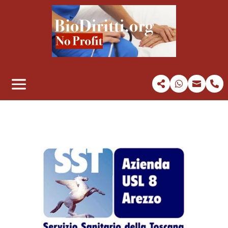



