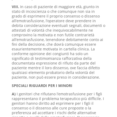
VIII.
In caso di paziente di maggiore età, giunto in
stato di incoscienza o che comunque non sia in
grado di esprimere il proprio consenso o dissenso
all’emotrasfusione, l’operatore deve prendere in
debita considerazione eventuali segnali, documenti o
attestati di volontà che inequivocabilmente ne
comprovino la motivata e non futile contrarietà
all’emotrasfusione, tenendone debitamente conto ai
fini della decisione, che dovrà comunque essere
esaurientemente motivata in cartella clinica. La
conforme opinione dei congiunti ha solo un
significato di testimomianza rafforzativa della
documentata espressione di rifiuto da parte del
paziente mentre il loro dissenso, ove faccia difetto
qualsiasi elemento probatorio della volontà del
paziente, non può essere preso in considerazione.
SPECIALI RIGUARDI PER I MINORI
A)
I genitori che rifiutano l’emotrasfusione per i figli
rappresentano il problema terapeutico più difficile. I
genitori hanno diritto ad esprimere per i figli il
consenso o il dissenso alle cure proposte o la
preferenza ad accettare i rischi delle alternative