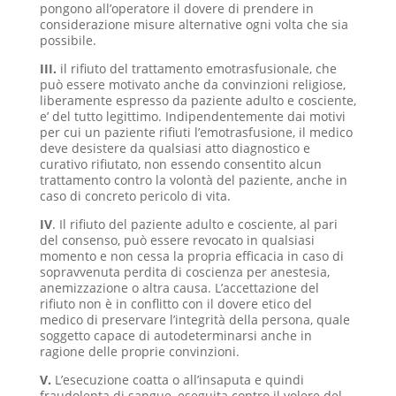
pongono all’operatore il dovere di prendere in
considerazione misure alternative ogni volta che sia
possibile.
III.
il rifiuto del trattamento emotrasfusionale, che
può essere motivato anche da convinzioni religiose,
liberamente espresso da paziente adulto e cosciente,
e’ del tutto legittimo. Indipendentemente dai motivi
per cui un paziente rifiuti l’emotrasfusione, il medico
deve desistere da qualsiasi atto diagnostico e
curativo rifiutato, non essendo consentito alcun
trattamento contro la volontà del paziente, anche in
caso di concreto pericolo di vita.
IV
. Il rifiuto del paziente adulto e cosciente, al pari
del consenso, può essere revocato in qualsiasi
momento e non cessa la propria efficacia in caso di
sopravvenuta perdita di coscienza per anestesia,
anemizzazione o altra causa. L’accettazione del
rifiuto non è in conflitto con il dovere etico del
medico di preservare l’integrità della persona, quale
soggetto capace di autodeterminarsi anche in
ragione delle proprie convinzioni.
V.
L’esecuzione coatta o all’insaputa e quindi
fraudolenta di sangue, eseguita contro il volere del