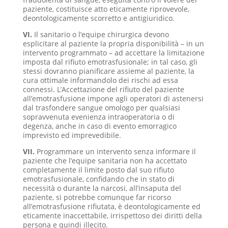
paziente, costituisce atto eticamente riprovevole,
deontologicamente scorretto e antigiuridico.
VI.
Il sanitario o l’equipe chirurgica devono
esplicitare al paziente la propria disponibilità – in un
intervento programmato – ad accettare la limitazione
imposta dal rifiuto emotrasfusionale; in tal caso, gli
stessi dovranno pianificare assieme al paziente, la
cura ottimale informandolo dei rischi ad essa
connessi. L’Accettazione del rifiuto del paziente
all’emotrasfusione impone agli operatori di astenersi
dal trasfondere sangue omologo per qualsiasi
sopravvenuta evenienza intraoperatoria o di
degenza, anche in caso di evento emorragico
imprevisto ed imprevedibile.
VII.
Programmare un intervento senza informare il
paziente che l’equipe sanitaria non ha accettato
completamente il limite posto dal suo rifiuto
emotrasfusionale, confidando che in stato di
necessità o durante la narcosi, all’insaputa del
paziente, si potrebbe comunque far ricorso
all’emotrasfusione rifiutata, è deontologicamente ed
eticamente inaccettabile, irrispettoso dei diritti della
persona e quindi illecito.