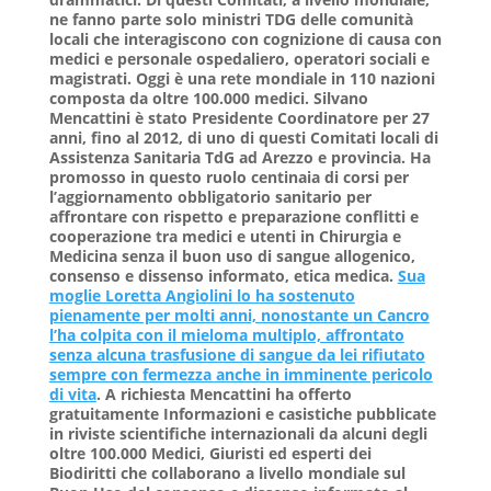
ne fanno parte solo ministri TDG delle comunità
locali che interagiscono con cognizione di causa con
medici e personale ospedaliero, operatori sociali e
magistrati. Oggi è una rete mondiale in 110 nazioni
composta da oltre 100.000 medici. Silvano
Mencattini è stato Presidente Coordinatore per 27
anni, fino al 2012, di uno di questi Comitati locali di
Assistenza Sanitaria TdG ad Arezzo e provincia. Ha
promosso in questo ruolo centinaia di corsi per
l’aggiornamento obbligatorio sanitario per
affrontare con rispetto e preparazione conflitti e
cooperazione tra medici e utenti in Chirurgia e
Medicina senza il buon uso di sangue allogenico,
consenso e dissenso informato, etica medica.
Sua
moglie Loretta Angiolini lo ha sostenuto
pienamente per molti anni, nonostante un Cancro
l’ha colpita con il mieloma multiplo, affrontato
senza alcuna trasfusione di sangue da lei rifiutato
sempre con fermezza anche in imminente pericolo
di vita
. A richiesta Mencattini ha offerto
gratuitamente Informazioni e casistiche pubblicate
in riviste scientifiche internazionali da alcuni degli
oltre 100.000 Medici, Giuristi ed esperti dei
Biodiritti che collaborano a livello mondiale sul