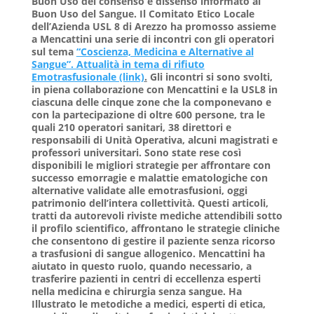
Buon Uso del consenso e dissenso informato al
Buon Uso del Sangue. Il Comitato Etico Locale
dell’Azienda USL 8 di Arezzo ha promosso assieme
a Mencattini una serie di incontri con gli operatori
sul tema
“Coscienza, Medicina e Alternative al
Sangue”. Attualità in tema di rifiuto
Emotrasfusionale (link)
.
Gli incontri si sono svolti,
in piena collaborazione con Mencattini e la USL8 in
ciascuna delle cinque zone che la componevano e
con la partecipazione di oltre 600 persone, tra le
quali 210 operatori sanitari, 38 direttori e
responsabili di Unità Operativa, alcuni magistrati e
professori universitari. Sono state rese così
disponibili le migliori strategie per affrontare con
successo emorragie e malattie ematologiche con
alternative validate alle emotrasfusioni, oggi
patrimonio dell’intera collettività. Questi articoli,
tratti da autorevoli riviste mediche attendibili sotto
il profilo scientifico, affrontano le strategie cliniche
che consentono di gestire il paziente senza ricorso
a trasfusioni di sangue allogenico. Mencattini ha
aiutato in questo ruolo, quando necessario, a
trasferire pazienti in centri di eccellenza esperti
nella medicina e chirurgia senza sangue. Ha
Illustrato le metodiche a medici, esperti di etica,