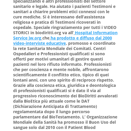
specializzandi e altri professionisti del settore
sanitario e legale. Ha aiutato i pazienti Testimoni e
sanitari a chiarire problemi etici connessi con le
cure mediche. Si è interessano dell’assistenza
religiosa e pratica di Testimoni ricoverati in
ospedale. Speciale ringraziamento per tutti i VIDEO
STORICI in biodiritti.org va all’
Hospital Information
Service jw.org
che
ha prodotto e diffuso dal 2000
video-interviste educative
, promosso e coordinato
la rete Sanitaria Mondiale dei Comitati. Centri
Ospedalieri e Professionisti qualificati si sono
offerti per motivi umanitari di gestire questi
pazienti nel loro rifiuto informato. Professionisti
che per coscienza e mente nobile, affrontarono
scientificamente il conflitto etico, tipico di quei
lontani anni, con uno spirito di reciproco rispetto.
Grazie alla coscienza etica, giuridica e deontologica
di professionisti qualificati si è dato il via al
progressivo riconoscimento dei BioDiritti avvalorati
dalla BioEtica più attuale come le DAT
(Dichiarazione Anticipata di Trattamento)
regolamentata dopo il lungo percorso
parlamentare dal BioTestamento.
L’ Organizzazione
Mondiale della Sanità ha promosso il Buon Uso del
sangue solo dal 2010 con il
Patient Blood