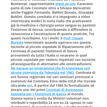
Bontempi
, rappresentante
www.jw.org
. Facevano
parte di tale Comitato oltre a Silvano Mencattini
anche Paggini Fernando, Baldini Donato, Giuseppe
Baldini. Questo comitato si è impegnato a video
intervistare medici in tutta Italia che praticavano
già la medicina e chirurgia senza sangue su pazienti
Testimoni di Geova, contribuendo a diffondere la
conoscenza e l’accettazione di queste pratiche. Tra
questi ricordiamo, tra i molti, il
Prof. Cesare
Buresta
intervistato quando operava con queste
tecniche al piccolo ospedale di Ripatransone (AP).
Centinaia di pazienti Testimoni di Geova
provenienti da tutta l’Italia si recavano in quel
piccolo ospedale per vedersi rispettati con tecniche
all’avanguardia di alternative alle emotrasfusioni.
Ne nacque un programma che fu trasmesso con
alcune interviste da Teleonda nel 1982
.
Centinaia di
ore furono registrate nei vari seminari promossi e
sostenuti dal Comitato Etico della USL8 che trovate
cliccando
qui
.
A partire dal 1984 fu formalizzato ad
Arezzo uno dei primi
Comitati di Assistenza
Sanitaria per i Testimoni di Geova
al mondo.
Questa opera è svolta da Ministri volontari non
retribuiti e reperibilità 24 ore su 24, spesso in casi
drammatici. Di questi Comitati, a livello mondiale,