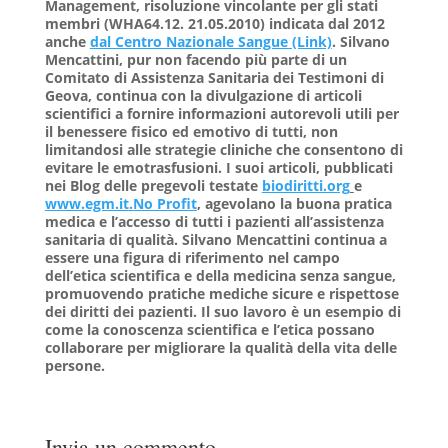
Management
, risoluzione vincolante per gli stati
membri (WHA64.12. 21.05.2010) indicata dal 2012
anche
dal Centro Nazionale Sangue (Link)
. Silvano
Mencattini, pur non facendo più parte di un
Comitato di Assistenza Sanitaria dei Testimoni di
Geova,
continua con la divulgazione di articoli
scientifici a fornire informazioni autorevoli utili per
il benessere fisico ed emotivo di tutti, non
limitandosi alle strategie cliniche che consentono di
evitare le emotrasfusioni
.
I suoi articoli, pubblicati
nei Blog delle pregevoli testate
biodiritti.org
e
www.egm.it
.
No Profit
,
agevolano la buona pratica
medica e l’accesso di tutti i pazienti all’assistenza
sanitaria di qualità. Silvano Mencattini continua a
essere una figura di riferimento nel campo
dell’etica scientifica e della medicina senza sangue,
promuovendo pratiche mediche sicure e rispettose
dei diritti dei pazienti. Il suo lavoro è un esempio di
come la conoscenza scientifica e l’etica possano
collaborare per migliorare la qualità della vita delle
persone.
Invia un commento