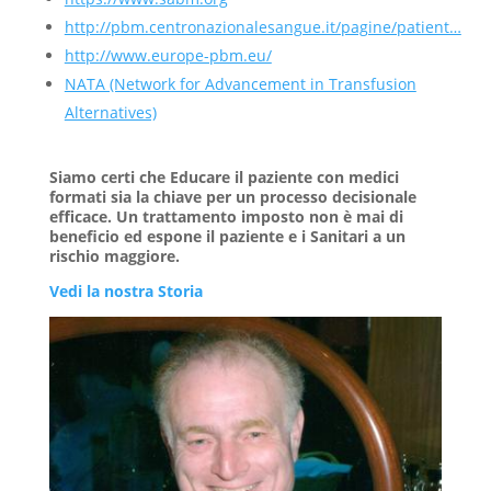
http://pbm.centronazionalesangue.it/pagine/patient…
http://www.europe-pbm.eu/
NATA (Network for Advancement in Transfusion
Alternatives)
Siamo certi che Educare il paziente con medici
formati sia la chiave per un processo decisionale
efficace. Un trattamento imposto non è mai di
beneficio ed espone il paziente e i Sanitari a un
rischio maggiore.
Vedi la nostra Storia