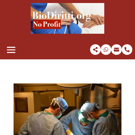



