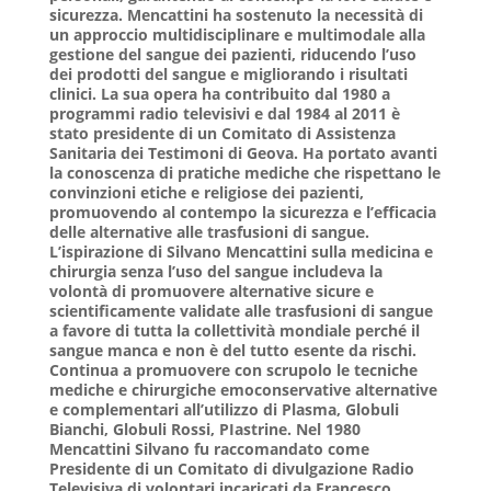
sicurezza. Mencattini ha sostenuto la necessità di
un approccio multidisciplinare e multimodale alla
gestione del sangue dei pazienti, riducendo l’uso
dei prodotti del sangue e migliorando i risultati
clinici.
La sua opera ha contribuito dal 1980 a
programmi radio televisivi e dal 1984 al 2011 è
stato presidente di un Comitato di Assistenza
Sanitaria dei Testimoni di Geova. Ha portato avanti
la conoscenza di pratiche mediche che rispettano le
convinzioni etiche e religiose dei pazienti,
promuovendo al contempo la sicurezza e l’efficacia
delle alternative alle trasfusioni di sangue.
L’ispirazione di Silvano Mencattini sulla medicina e
chirurgia senza l’uso del sangue includeva la
volontà di promuovere alternative sicure e
scientificamente validate alle trasfusioni di sangue
a favore di tutta la collettività mondiale perché il
sangue manca e non è del tutto esente da rischi.
Continua a promuovere con scrupolo le tecniche
mediche e chirurgiche emoconservative alternative
e complementari all’utilizzo di Plasma, Globuli
Bianchi, Globuli Rossi, PIastrine. Nel 1980
Mencattini Silvano fu raccomandato come
Presidente di un Comitato di divulgazione Radio
Televisiva di volontari incaricati da
Francesco