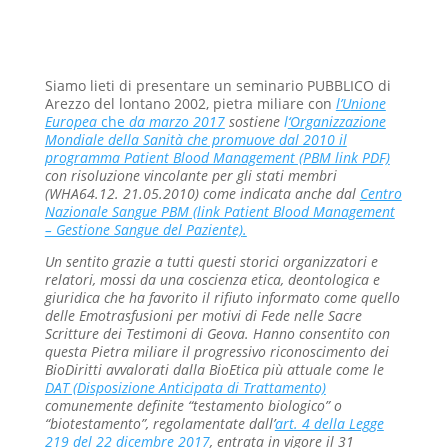
Siamo lieti di presentare un seminario PUBBLICO di
Arezzo del lontano 2002, pietra miliare con
l’U
nione
Europea
che
da marzo 2017
sostiene
l
‘Organizzazione
Mondiale della Sanità che promuove dal 2010 il
programma Patient Blood Management (PBM link PDF)
con risoluzione vincolante per gli stati membri
(WHA64.12. 21.05.2010) come indicata anche dal
Centro
Nazionale Sangue PBM (link Patient Blood Management
– Gestione Sangue del Paziente)
.
Un sentito grazie a tutti questi storici organizzatori e
relatori, mossi da una coscienza etica, deontologica e
giuridica che ha favorito il rifiuto informato come quello
delle Emotrasfusioni per motivi di Fede nelle Sacre
Scritture dei Testimoni di Geova. Hanno consentito con
questa Pietra miliare il progressivo riconoscimento dei
BioDiritti avvalorati dalla BioEtica più attuale come le
DAT (Disposizione Anticipata di Trattamento)
comunemente definite “testamento biologico” o
“biotestamento”, regolamentate dall’
art. 4 della Legge
219 del 22 dicembre 2017
, entrata in vigore il 31