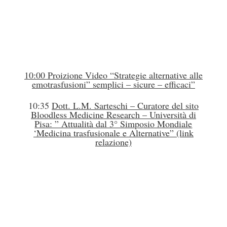
10:00 Proizione Video “Strategie alternative alle
emotrasfusioni” semplici – sicure – efficaci”
10:35
Dott. L.M. Sarteschi – Curatore del sito
Bloodless Medicine Research – Università di
Pisa: ” Attualità dal 3° Simposio Mondiale
‘Medicina trasfusionale e Alternative” (link
relazione)