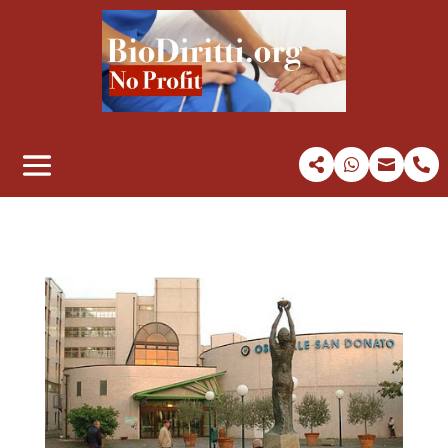



