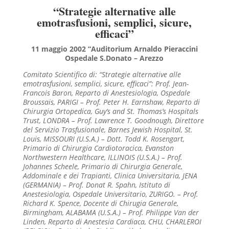
“Strategie alternative alle
emotrasfusioni, semplici, sicure,
efficaci”
11 maggio 2002 “Auditorium Arnaldo Pieraccini
Ospedale S.Donato – Arezzo
Comitato Scientifico di: “Strategie alternative alle
emotrasfusioni, semplici, sicure, efficaci”:
Prof. Jean-
Francois Baron, Reparto di Anestesiologia, Ospedale
Broussais, PARIGI –
Prof. Peter H. Earnshaw, Reparto di
Chirurgia Ortopedica, Guy’s and St. Thomas’s Hospitals
Trust, LONDRA –
Prof. Lawrence T. Goodnough, Direttore
del Servizio Trasfusionale, Barnes Jewish Hospital, St.
Louis, MISSOURI (U.S.A.) –
Dott. Todd K. Rosengart,
Primario di Chirurgia Cardiotoracica, Evanston
Northwestern Healthcare, ILLINOIS (U.S.A.) –
Prof.
Johannes Scheele, Primario di Chirurgia Generale,
Addominale e dei Trapianti, Clinica Universitaria, JENA
(GERMANIA) –
Prof. Donat R. Spahn, Istituto di
Anestesiologia, Ospedale Universitario, ZURIGO. –
Prof.
Richard K. Spence, Docente di Chirugia Generale,
Birmingham, ALABAMA (U.S.A.) –
Prof. Philippe Van der
Linden, Reparto di Anestesia Cardiaca, CHU, CHARLEROI