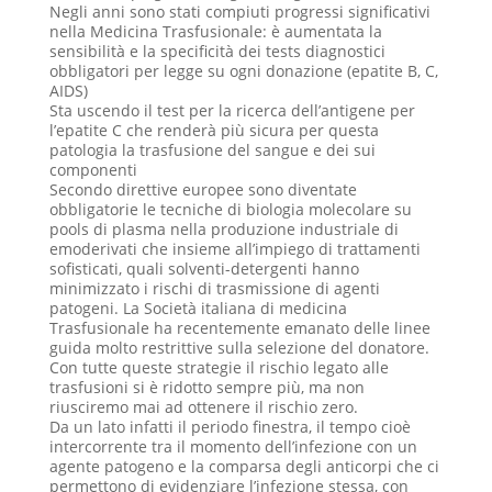
Negli anni sono stati compiuti progressi significativi
nella Medicina Trasfusionale: è aumentata la
sensibilità e la specificità dei tests diagnostici
obbligatori per legge su ogni donazione (epatite B, C,
AIDS)
Sta uscendo il test per la ricerca dell’antigene per
l’epatite C che renderà più sicura per questa
patologia la trasfusione del sangue e dei sui
componenti
Secondo direttive europee sono diventate
obbligatorie le tecniche di biologia molecolare su
pools di plasma nella produzione industriale di
emoderivati che insieme all’impiego di trattamenti
sofisticati, quali solventi-detergenti hanno
minimizzato i rischi di trasmissione di agenti
patogeni. La Società italiana di medicina
Trasfusionale ha recentemente emanato delle linee
guida molto restrittive sulla selezione del donatore.
Con tutte queste strategie il rischio legato alle
trasfusioni si è ridotto sempre più, ma non
riusciremo mai ad ottenere il rischio zero.
Da un lato infatti il periodo finestra, il tempo cioè
intercorrente tra il momento dell’infezione con un
agente patogeno e la comparsa degli anticorpi che ci
permettono di evidenziare l’infezione stessa, con