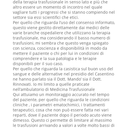
della terapia trasfusionale in senso lato e più che
altro essere un momento di incontro nel quale
vagliare tutti i progressi che si stanno compiendo nel
settore sia essi scientifici che etici.
Per quello che riguarda l’uso del consenso informato,
questo viene gestito direttamente dai medici delle
varie branche ospedaliere che utilizzano la terapia
trasfusionale, ma considerando il basso numero di
trasfusioni, mi sembra che questo venga spiegato
con scienza, coscienza e disponibilità in modo da
mettere il paziente o chi per lui in condizioni di
comprendere e la sua patologia e le terapie
disponibili per il suo caso.
Per quello che riguarda la casistica sul buon uso del
sangue e delle alternative nel presidio del Casentino
ne hanno parlato sia il Dott. Mando’ sia il Dott.
Rinnovati. Io mi limito a quelle praticate
nell’ambulatorio di Medicina Trasfusionale
Qui attuiamo un monitoraggio accurato nel tempo
del paziente, per quello che riguarda le condizioni
cliniche , i parametri ematochimici, i trattamenti
terapeutici, cosa che non può essere fatta nei vari
reparti, dove il paziente dopo il periodo acuto viene
dimesso. Questo ci permette di limitare al massimo
le trasfusioni arrivando a valori a volte molto bassi di