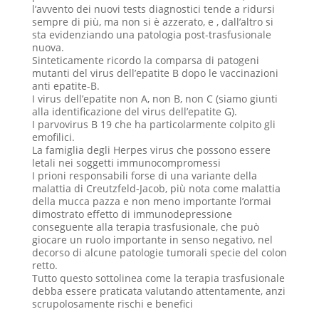
l’avvento dei nuovi tests diagnostici tende a ridursi
sempre di più, ma non si è azzerato, e , dall’altro si
sta evidenziando una patologia post-trasfusionale
nuova.
Sinteticamente ricordo la comparsa di patogeni
mutanti del virus dell’epatite B dopo le vaccinazioni
anti epatite-B.
I virus dell’epatite non A, non B, non C (siamo giunti
alla identificazione del virus dell’epatite G).
I parvovirus B 19 che ha particolarmente colpito gli
emofilici.
La famiglia degli Herpes virus che possono essere
letali nei soggetti immunocompromessi
I prioni responsabili forse di una variante della
malattia di Creutzfeld-Jacob, più nota come malattia
della mucca pazza e non meno importante l’ormai
dimostrato effetto di immunodepressione
conseguente alla terapia trasfusionale, che può
giocare un ruolo importante in senso negativo, nel
decorso di alcune patologie tumorali specie del colon
retto.
Tutto questo sottolinea come la terapia trasfusionale
debba essere praticata valutando attentamente, anzi
scrupolosamente rischi e benefici