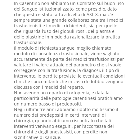
In Casentino non abbiamo un Comitato sul buon uso
del Sangue istituzionalizzato, come presidio, dato
che questo è stato fatto a livello di ASL 8, ma c’è
sempre stata una grande collaborazione tra i medici
trasfusionisti e i medici richiedenti, sia per quello
che riguarda l’uso dei globuli rossi, del plasma e
delle piastrine in modo da razionalizzare la pratica
trasfusionale.
Il modulo di richiesta sangue, meglio chiamato
modulo di consulenza trasfusionale, viene vagliato
accuratamente da parte dei medici trasfusionisti per
valutare il valore attuale dei parametro che si vuole
correggere con la trasfusione, la diagnosi, il tipo di
intervento, le perdite previste, le eventuali condizioni
cliniche concomitanti che in caso di dubbio vengono
discusse con i medici del reparto.
Non avendo un reparto di ortopedia, e data la
particolarità delle patologie casentinesi pratichiamo
un numero basso di predepositi.
Negli ultimi tre anni abbiamo ridotto moltissimo il
numero dei predepositi in certi interventi di
chirurgia, quando abbiamo riscontrato che tali
interventi venivano eseguiti, per l’accortezza dei
chirurghi e degli anestesisti, con perdite non
significative di sangue.