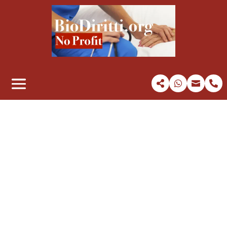



