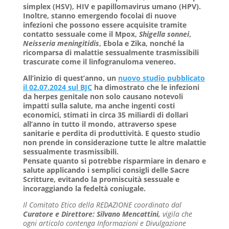
simplex (HSV), HIV e papillomavirus umano (HPV).
Inoltre, stanno emergendo focolai di nuove
infezioni che possono essere acquisite tramite
contatto sessuale come il Mpox,
Shigella sonnei
,
Neisseria meningitidis
, Ebola e Zika, nonché la
ricomparsa di malattie sessualmente trasmissibili
trascurate come il linfogranuloma venereo.
All’inizio di quest’anno, un
nuovo studio pubblicato
il 02.07.2024 sul BJC
ha dimostrato che le infezioni
da herpes genitale non solo causano notevoli
impatti sulla salute, ma anche ingenti costi
economici, stimati in circa 35 miliardi di dollari
all’anno in tutto il mondo, attraverso spese
sanitarie e perdita di produttività. E questo studio
non prende in considerazione tutte le altre malattie
sessualmente trasmissibili.
Pensate quanto si potrebbe risparmiare in denaro e
salute applicando i semplici consigli delle Sacre
Scritture, evitando la promiscuità sessuale e
incoraggiando la fedeltà coniugale.
Il Comitato Etico della REDAZIONE coordinato dal
Curatore e Direttore: Silvano Mencattini,
vigila che
ogni articolo
contenga Informazioni e Divulgazione