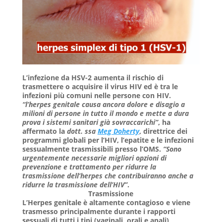
L’infezione da HSV-2 aumenta il rischio di
trasmettere o acquisire il virus HIV ed è tra le
infezioni più comuni nelle persone con HIV.
“l’herpes genitale causa ancora dolore e disagio a
milioni di persone in tutto il mondo e mette a dura
prova i sistemi sanitari già sovraccarichi”
, ha
affermato la
dott. ssa
Meg Doherty
, direttrice dei
programmi globali per l’HIV, l’epatite e le infezioni
sessualmente trasmissibili presso l’OMS.
“Sono
urgentemente necessarie migliori opzioni di
prevenzione e trattamento per ridurre la
trasmissione dell’herpes che contribuiranno anche a
ridurre la trasmissione dell’HIV”
.
Trasmissione
L’Herpes genitale è altamente contagioso e viene
trasmesso principalmente durante i rapporti
sessuali di tutti i tipi (vaginali, orali e anali)