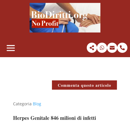




Commenta questo articolo
Categoria
Blog
Herpes Genitale 846 milioni di infetti