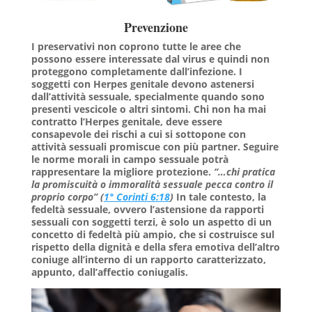
Prevenzione
I preservativi non coprono tutte le aree che
possono essere interessate dal virus e quindi non
proteggono completamente dall’infezione. I
soggetti con Herpes genitale devono astenersi
dall’attività sessuale, specialmente quando sono
presenti vescicole o altri sintomi. Chi non ha mai
contratto l’Herpes genitale, deve essere
consapevole dei rischi a cui si sottopone con
attività sessuali promiscue con più partner. Seguire
le norme morali in campo sessuale potrà
rappresentare la migliore protezione.
“…chi pratica
la promiscuità o immoralità sessuale pecca contro il
proprio corpo” (
1° Corinti 6:18
)
In tale contesto, la
fedeltà sessuale, ovvero
l’astensione da rapporti
sessuali con soggetti terzi
, è solo un aspetto di un
concetto di fedeltà più ampio, che si costruisce sul
rispetto della dignità e della sfera emotiva dell’altro
coniuge all’interno di un rapporto caratterizzato,
appunto, dall’affectio coniugalis.