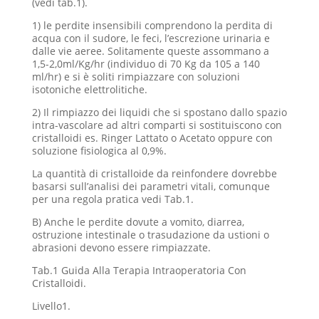
(vedi tab.1).
1) le perdite insensibili comprendono la perdita di
acqua con il sudore, le feci, l’escrezione urinaria e
dalle vie aeree. Solitamente queste assommano a
1,5-2,0ml/Kg/hr (individuo di 70 Kg da 105 a 140
ml/hr) e si è soliti rimpiazzare con soluzioni
isotoniche elettrolitiche.
2) Il rimpiazzo dei liquidi che si spostano dallo spazio
intra-vascolare ad altri comparti si sostituiscono con
cristalloidi es. Ringer Lattato o Acetato oppure con
soluzione fisiologica al 0,9%.
La quantità di cristalloide da reinfondere dovrebbe
basarsi sull’analisi dei parametri vitali, comunque
per una regola pratica vedi Tab.1.
B) Anche le perdite dovute a vomito, diarrea,
ostruzione intestinale o trasudazione da ustioni o
abrasioni devono essere rimpiazzate.
Tab.1 Guida Alla Terapia Intraoperatoria Con
Cristalloidi.
Livello1.