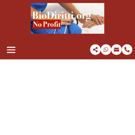



