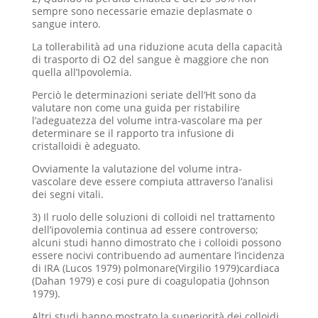
sempre sono necessarie emazie deplasmate o
sangue intero.
La tollerabilità ad una riduzione acuta della capacità
di trasporto di O2 del sangue è maggiore che non
quella all’Ipovolemia.
Perciò le determinazioni seriate dell’Ht sono da
valutare non come una guida per ristabilire
l’adeguatezza del volume intra-vascolare ma per
determinare se il rapporto tra infusione di
cristalloidi è adeguato.
Ovviamente la valutazione del volume intra-
vascolare deve essere compiuta attraverso l’analisi
dei segni vitali.
3) Il ruolo delle soluzioni di colloidi nel trattamento
dell’ipovolemia continua ad essere controverso;
alcuni studi hanno dimostrato che i colloidi possono
essere nocivi contribuendo ad aumentare l’incidenza
di IRA (Lucos 1979) polmonare(Virgilio 1979)cardiaca
(Dahan 1979) e cosi pure di coagulopatia (Johnson
1979).
Altri studi hanno mostrato la superiorità dei colloidi