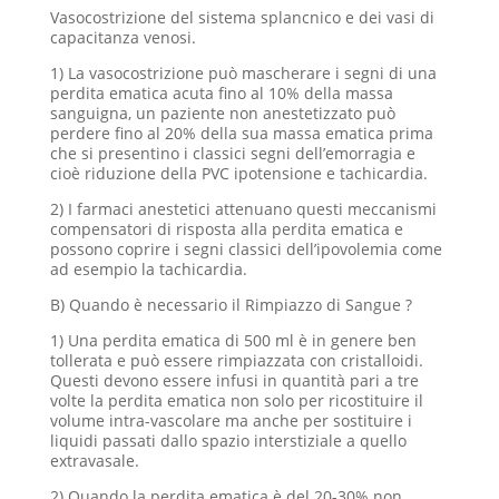
Vasocostrizione del sistema splancnico e dei vasi di
capacitanza venosi.
1) La vasocostrizione può mascherare i segni di una
perdita ematica acuta fino al 10% della massa
sanguigna, un paziente non anestetizzato può
perdere fino al 20% della sua massa ematica prima
che si presentino i classici segni dell’emorragia e
cioè riduzione della PVC ipotensione e tachicardia.
2) I farmaci anestetici attenuano questi meccanismi
compensatori di risposta alla perdita ematica e
possono coprire i segni classici dell’ipovolemia come
ad esempio la tachicardia.
B) Quando è necessario il Rimpiazzo di Sangue ?
1) Una perdita ematica di 500 ml è in genere ben
tollerata e può essere rimpiazzata con cristalloidi.
Questi devono essere infusi in quantità pari a tre
volte la perdita ematica non solo per ricostituire il
volume intra-vascolare ma anche per sostituire i
liquidi passati dallo spazio interstiziale a quello
extravasale.
2) Quando la perdita ematica è del 20-30% non