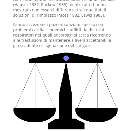
(Hauser 1982, Rackow 1983) mentre altri hanno
mostrato non esserci differenza tra i due tipi di
soluzioni di rimpiazzo (Moss 1982, Lewis 1983).
Fanno eccezione i pazienti anziani spesso con
problemi cardiaci, anemici e afflitti da disturbi
respiratori nei quali ancoroggi si cerca ricorrendo
alle trasfusioni di mantenere a livelli accettabili la
già scadente ossigenazione del sangue.