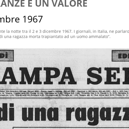
RANZE È UN VALORE
embre 1967
e la notte tra il 2 e 3 dicembre 1967. I giornali, in Italia, ne parlar
re di una ragazza morta trapiantato ad un uomo ammalato”.