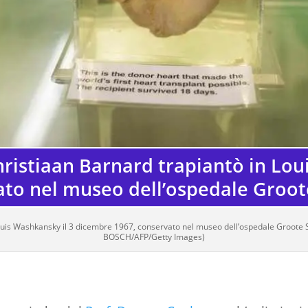
Christiaan Barnard trapiantò in Lo
ato nel museo dell’ospedale Groot
Louis Washkansky il 3 dicembre 1967, conservato nel museo dell’ospedale Groote 
BOSCH/AFP/Getty Images)