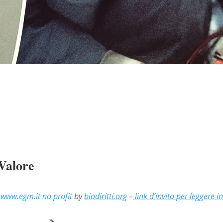
Valore
–
www.egm.it
no profit
by
biodiritti.org
–
link d’invito per leggere i