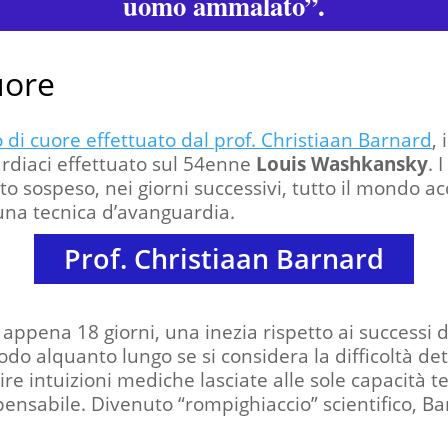
uomo ammalato”.
uore
 di cuore effettuato dal prof. Christiaan Barnard
,
ardiaci effettuato sul 54enne
Louis Washkansky
.
I
to sospeso, nei giorni successivi, tutto il mondo a
 una tecnica d’avanguardia.
Prof. Christiaan Barnard
pena 18 giorni, una inezia rispetto ai successi di
do alquanto lungo se si considera la difficoltà de
e intuizioni mediche lasciate alle sole capacità te
pensabile. Divenuto “rompighiaccio” scientifico, Ba