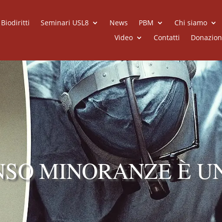
iodiritti
Seminari USL8
News
PBM
Chi siamo
Video
Contatti
Donazion
ENSO MINORANZE È U