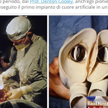
so periodo, dal
Prof. Denton Cooley
,
anch’egli pioni
seguito il primo impianto di cuore artificiale in 