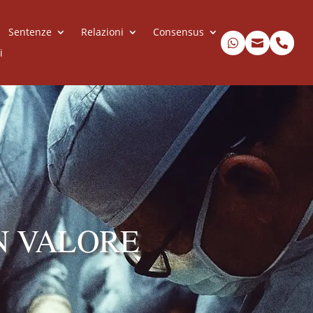
Sentenze
Relazioni
Consensus



i
N VALORE