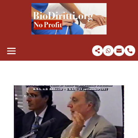



