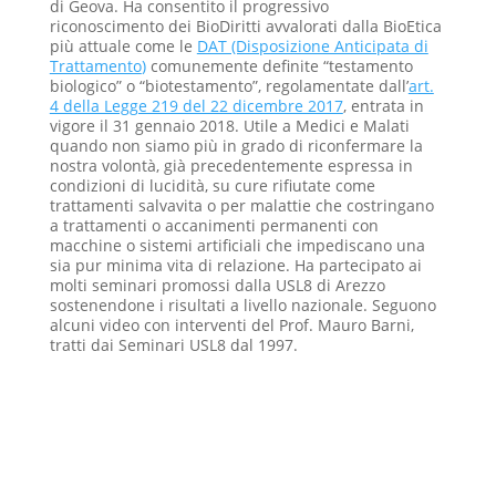
di Geova. Ha consentito il progressivo
riconoscimento dei BioDiritti avvalorati dalla BioEtica
più attuale come le
DAT (Disposizione Anticipata di
Trattamento
)
comunemente definite “testamento
biologico” o “biotestamento”, regolamentate dall’
art.
4 della Legge 219 del 22 dicembre 2017
,
entrata in
vigore il 31 gennaio 2018. Utile a Medici e Malati
quando non siamo più in grado di riconfermare la
nostra volontà, già precedentemente espressa in
condizioni di lucidità, su cure rifiutate come
trattamenti salvavita o per malattie che costringano
a trattamenti o accanimenti permanenti con
macchine o sistemi artificiali che impediscano una
sia pur minima vita di relazione. Ha partecipato ai
molti seminari promossi dalla USL8 di Arezzo
sostenendone i risultati a livello nazionale. Seguono
alcuni video con interventi del Prof. Mauro Barni,
tratti dai Seminari USL8 dal 1997.