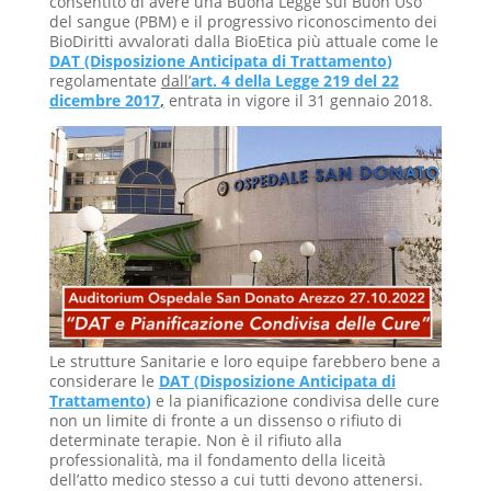
consentito di avere una Buona Legge sul Buon Uso
del sangue (PBM) e il progressivo riconoscimento dei
BioDiritti avvalorati dalla BioEtica più attuale come le
DAT (Disposizione Anticipata di Trattamento
)
regolamentate
dall’
art. 4 della Legge 219 del 22
dicembre 2017
,
entrata in vigore il 31 gennaio 2018.
Le strutture Sanitarie e loro equipe farebbero bene a
considerare le
DAT (Disposizione Anticipata di
Trattamento
)
e la pianificazione condivisa delle cure
non un limite di fronte a un dissenso o rifiuto di
determinate terapie. Non è il rifiuto alla
professionalità, ma il fondamento della liceità
dell’atto medico stesso a cui tutti devono attenersi.