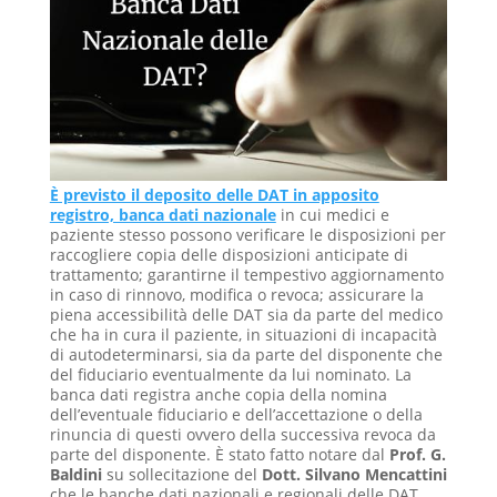
È previsto il deposito delle DAT in apposito
registro, banca dati nazionale
in cui medici e
paziente stesso possono verificare le disposizioni per
raccogliere copia delle disposizioni anticipate di
trattamento; garantirne il tempestivo aggiornamento
in caso di rinnovo, modifica o revoca; assicurare la
piena accessibilità delle DAT sia da parte del medico
che ha in cura il paziente, in situazioni di incapacità
di autodeterminarsi, sia da parte del disponente che
del fiduciario eventualmente da lui nominato. La
banca dati registra anche copia della nomina
dell’eventuale fiduciario e dell’accettazione o della
rinuncia di questi ovvero della successiva revoca da
parte del disponente. È stato fatto notare dal
Prof. G.
Baldini
su sollecitazione del
Dott. Silvano Mencattini
che le banche dati nazionali e regionali delle DAT