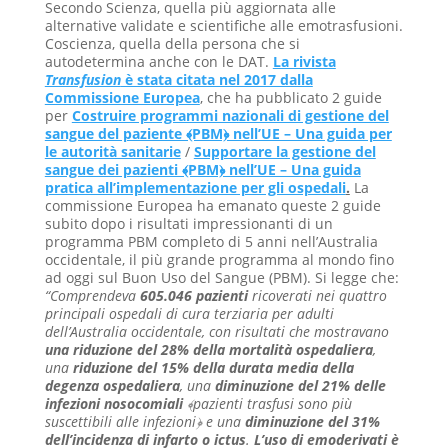
Secondo Scienza, quella più aggiornata alle
alternative validate e scientifiche alle emotrasfusioni.
Coscienza, quella della persona che si
autodetermina anche con le DAT.
La rivista
Transfusion
è stata citata nel 2017 dalla
Commissione Europea
,
che ha pubblicato 2 guide
per
Costruire programmi nazionali di gestione del
sangue del paziente ﴾PBM﴿ nell’UE – Una guida per
le autorità sanitarie
/
Supportare la gestione del
sangue dei pazienti ﴾PBM﴿ nell’UE – Una guida
pratica all’implementazione per gli ospedali
.
La
commissione Europea ha emanato queste 2 guide
subito dopo i risultati impressionanti di un
programma PBM completo di 5 anni nell’Australia
occidentale, il più grande programma al mondo fino
ad oggi sul Buon Uso del Sangue (PBM). Si legge che:
“Comprendeva
605.046 pazienti
ricoverati nei quattro
principali ospedali di cura terziaria per adulti
dell’Australia occidentale, con risultati che mostravano
una riduzione del 28% della mortalità ospedaliera
,
una
riduzione del 15% della durata media della
degenza ospedaliera
, una
diminuzione del 21% delle
infezioni nosocomiali
﴾pazienti trasfusi sono più
suscettibili alle infezioni﴿ e una
diminuzione del 31%
dell’incidenza di infarto o ictus
.
L’uso di emoderivati è