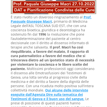
È stato rivolto un doveroso ringraziamento al
Prof.
Pasquale Giuseppe Macrì
,
primario di Medicina
Legale dell’ASL TOSCANA SUD EST, che con una
coscienza bioetica, giuridica e deontologica ha
sostenuto fin dal
1996
la rivoluzione che pone
l’autodeterminazione del paziente al centro
decisionale con il diritto al dissenso informato di
terapie anche salvavita.
Il prof. Macrì ha così
riequilibrato, a favore del malato, il rapporto di
cura paternalistico a favore del medico che si
trincerava dietro ad un ipotetico stato di necessità
per violentare la coscienza e le libere scelte del
paziente.
Moltissimi professionisti oggi considerano
il dissenso alle Emotrasfusioni dei Testimoni di
Geova, una lotta servita al progresso civile della
medicina e del diritto a favore della dignità delle
persone. Con una ricaduta molto positiva sull’intera
collettività mondiale.
Qui alcune delle interviste
eseguite dall’Agenzia Dire sulla tematica dei
Testimoni di Geova e il buon uso del sangue.
Le
prese di posizione di questi pazienti hanno