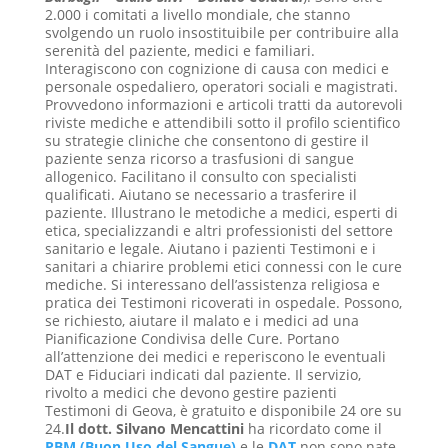
2.000 i comitati a livello mondiale, che stanno
svolgendo un ruolo insostituibile per contribuire alla
serenità del paziente, medici e familiari.
Interagiscono con cognizione di causa con medici e
personale ospedaliero, operatori sociali e magistrati.
Provvedono informazioni e articoli tratti da autorevoli
riviste mediche e attendibili sotto il profilo scientifico
su strategie cliniche che consentono di gestire il
paziente senza ricorso a trasfusioni di sangue
allogenico. Facilitano il consulto con specialisti
qualificati. Aiutano se necessario a trasferire il
paziente. Illustrano le metodiche a medici, esperti di
etica, specializzandi e altri professionisti del settore
sanitario e legale. Aiutano i pazienti Testimoni e i
sanitari a chiarire problemi etici connessi con le cure
mediche. Si interessano dell’assistenza religiosa e
pratica dei Testimoni ricoverati in ospedale. Possono,
se richiesto, aiutare il malato e i medici ad una
Pianificazione Condivisa delle Cure. Portano
all’attenzione dei medici e reperiscono le eventuali
DAT e Fiduciari indicati dal paziente. Il servizio,
rivolto a medici che devono gestire pazienti
Testimoni di Geova, è gratuito e disponibile 24 ore su
24.
Il dott. Silvano Mencattini
ha ricordato come il
PBM (Buon Uso del Sangue)
e le
DAT
non sono nate