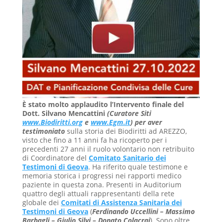
È stato molto applaudito l’Intervento finale del
Dott. Silvano Mencattini
(Curatore Siti
www.Biodiritti.org
e
www.Egm.it
) per aver
testimoniato
sulla storia dei Biodiritti ad AREZZO,
visto che fino a 11 anni fa ha ricoperto per i
precedenti 27 anni il ruolo volontario non retribuito
di Coordinatore del
Comitato Sanitario dei
Testimoni di Geova
. Ha riferito quale testimone e
memoria storica i progressi nei rapporti medico
paziente in questa zona. Presenti in Auditorium
quattro degli attuali rappresentanti della rete
globale dei
Comitati di Assistenza Sanitaria dei
Testimoni di Geova
(
Ferdinando Uccellini – Massimo
Barbagli – Giulio Silvi – Donato Colacrai
). Sono oltre