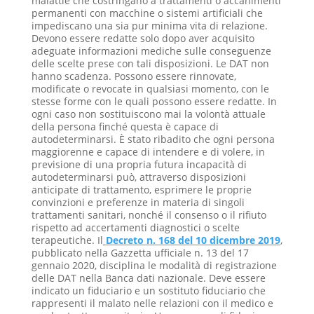
malattie che costringano a trattamenti o accanimenti
permanenti con macchine o sistemi artificiali che
impediscano una sia pur minima vita di relazione.
Devono essere redatte solo dopo aver acquisito
adeguate informazioni mediche sulle conseguenze
delle scelte prese con tali disposizioni. Le DAT non
hanno scadenza. Possono essere rinnovate,
modificate o revocate in qualsiasi momento, con le
stesse forme con le quali possono essere redatte. In
ogni caso non sostituiscono mai la volontà attuale
della persona finché questa è capace di
autodeterminarsi. È stato ribadito che ogni persona
maggiorenne e capace di intendere e di volere, in
previsione di una propria futura incapacità di
autodeterminarsi può, attraverso disposizioni
anticipate di trattamento, esprimere le proprie
convinzioni e preferenze in materia di singoli
trattamenti sanitari, nonché il consenso o il rifiuto
rispetto ad accertamenti diagnostici o scelte
terapeutiche. Il
Decreto n. 168 del 10 dicembre 2019
,
pubblicato nella Gazzetta ufficiale n. 13 del 17
gennaio 2020, disciplina le modalità di registrazione
delle DAT nella Banca dati nazionale. Deve essere
indicato un fiduciario e un sostituto fiduciario che
rappresenti il malato nelle relazioni con il medico e