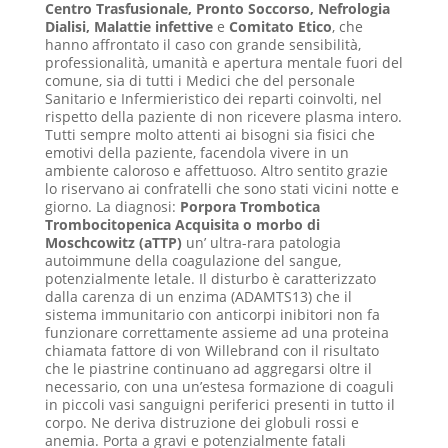
Centro Trasfusionale, Pronto Soccorso, Nefrologia
Dialisi, Malattie infettive
e
Comitato Etico
, che
hanno affrontato il caso con grande sensibilità,
professionalità, umanità e apertura mentale fuori del
comune, sia di tutti i Medici che del personale
Sanitario e Infermieristico dei reparti coinvolti, nel
rispetto della paziente di non ricevere plasma intero.
Tutti sempre molto attenti ai bisogni sia fisici che
emotivi della paziente, facendola vivere in un
ambiente caloroso e affettuoso. Altro sentito grazie
lo riservano ai confratelli che sono stati vicini notte e
giorno. La diagnosi:
Porpora Trombotica
Trombocitopenica Acquisita o morbo di
Moschcowitz (aTTP)
un’ ultra-rara patologia
autoimmune della coagulazione del sangue,
potenzialmente letale. Il disturbo è caratterizzato
dalla carenza di un enzima (ADAMTS13) che il
sistema immunitario con anticorpi inibitori non fa
funzionare correttamente assieme ad una proteina
chiamata fattore di von Willebrand con il risultato
che le piastrine continuano ad aggregarsi oltre il
necessario, con una un’estesa formazione di coaguli
in piccoli vasi sanguigni periferici presenti in tutto il
corpo. Ne deriva distruzione dei globuli rossi e
anemia. Porta a gravi e potenzialmente fatali