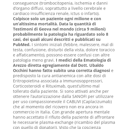
conseguenze (trombocitopenia, ischemia e danni
d’organo diffusi, soprattutto a livello cerebrale e
cardiaco insufficienza renale, ictus o infarto).
Colpisce solo un paziente ogni milione e con
un’altissima mortalità. Data la quantità di
Testimoni di Geova nel mondo (circa 9 milioni)
probabilmente la patologia ha riguardato solo 8
casi, dei quali alcuni descritti e pubblicati su
PubMed.
I sintomi iniziali (febbre, malessere, mal di
testa, confusione, disturbi della vista, dolore toracico
e affaticamento), possono essere confusi con altre
patologia meno gravi.
I medici della Ematologia di
Arezzo diretta egregiamente dal Dott. Ubaldo
Occhini hanno fatto subito una corretta diagnosi
e
predisposto la cura antianemica con alte dosi di
Eritropoietina associata a Immunosoppressori,
Corticosteroidi e Rituximab, quest’ultimo mal
tollerato dalla paziente. Si sono attivati anche per
ottenere l’autorizzazione dalla SANOFI per utilizzare
per uso compassionevole il CABLIVI (Caplacizumab)
che al momento del ricovero non era ancora in
commercio in Italia. Con grande apertura mentale
hanno accettato il rifiuto della paziente di affrontare
le necessarie plasma-exchange (ricambio del plasma
con quello di donatori). Visto che la coscienza