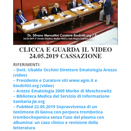
CLICCA E GUARDA IL VIDEO
24.05.2019 CASSAZIONE
RIFERIMENTI:
– Dott. Ubaldo Occhini Direttore Ematologia Arezzo
(video)
– Presidente e Curatore siti www.egm.it e
biodiritti.org (video)
– Arezzo Ematologia 2009 Morbo di Moschcowitz
– Biblioteca Medica del Servizio di Informazione
Sanitaria jw.org
– PubMed 22.05.2019 Sopravvivenza di un
testimone di Geova con porpora trombotica
trombocitopenica senza l’uso del plasma con
albumina: un caso clinico e revisione della
letteratura