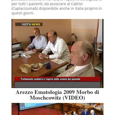
per tutti i pazienti, da associare al Cablivi
(Caplacizumab) disponibile anche in Italia proprio in
questi giorni.
Arezzo Ematologia 2009 Morbo di
Moschcowitz (VIDEO)