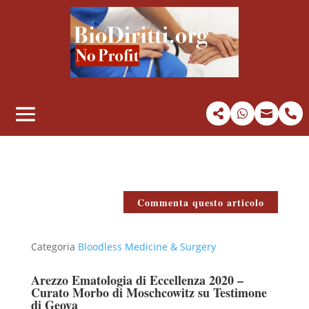




Commenta questo articolo
Categoria
Bloodless Medicine & Surgery
Arezzo Ematologia di Eccellenza 2020 –
Curato Morbo di Moschcowitz su Testimone
di Geova