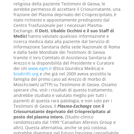
religiosa della paziente Testimoni di Geova, le
avrebbe permesso di accettare il Criosurnatante, una
frazione del Plasma deprivato del Crioprecipitato, è
stato richiesto e appositamente predisposto dal
Centro Trasfusionale per i necessari Plasma-
Exchange.
Il Dott. Ubaldo Occhini e il suo Staff di
Medici
hanno valutato qualsiasi informazione e
ricerca medica data alla paziente dal Servizio di
Informazione Sanitaria della sede Nazionale di Roma
e dalla Sede Mondiale dei Testimoni di Geova
tramite il loro Comitato di Assistenza Sanitaria di
Arezzo e la disponibilità del Presidente e Curatore
dei siti
www.egm.it
(Etica Giuridica Medica) e
biodiritti.org
e che già nel 2009 aveva assistito la
famiglia del primo caso ad Arezzo di morbo di
Moschcowitz (aTTP) su Testimone di Geova. Osiamo
sperare che, visti i risultati di questo trattamento,
andrebbe studiato e valutato meglio per tutti i
pazienti di questa rara patologia, e non solo per i
Testimoni di Geova, il
Plasma-Exchange
con il
Criosurnatante deprivato del Crioprecipitato al
posto del plasma intero.
(Studio clinico
randomizzato dal 1999 “Canadian Aferesis Group e
altri)
. Questa alternativa, anche se più costosa,
potrebbe diventare nel futuro l’opzione consigliabile