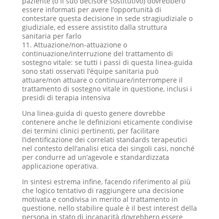
paziente (o il suo decisore sostitutivo) dovrebbero
essere informati per avere l’opportunità di
contestare questa decisione in sede stragiudiziale o
giudiziale, ed essere assistito dalla struttura
sanitaria per farlo
11. Attuazione/non-attuazione o
continuazione/interruzione del trattamento di
sostegno vitale: se tutti i passi di questa linea-guida
sono stati osservati l’équipe sanitaria può
attuare/non attuare o continuare/interrompere il
trattamento di sostegno vitale in questione, inclusi i
presidi di terapia intensiva
Una linea-guida di questo genere dovrebbe
contenere anche le definizioni eticamente condivise
dei termini clinici pertinenti, per facilitare
l’identificazione dei correlati standards terapeutici
nel contesto dell’analisi etica dei singoli casi, nonché
per condurre ad un’agevole e standardizzata
applicazione operativa.
In sintesi estrema infine, facendo riferimento al più
che logico tentativo di raggiungere una decisione
motivata e condivisa in merito al trattamento in
questione, nello stabilire quale è il best interest della
persona in stato di incapacità dovrebbero essere