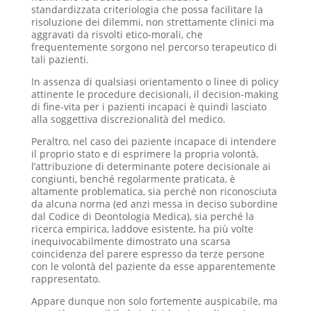
standardizzata criteriologia che possa facilitare la
risoluzione dei dilemmi, non strettamente clinici ma
aggravati da risvolti etico-morali, che
frequentemente sorgono nel percorso terapeutico di
tali pazienti.
In assenza di qualsiasi orientamento o linee di policy
attinente le procedure decisionali, il decision-making
di fine-vita per i pazienti incapaci è quindi lasciato
alla soggettiva discrezionalità del medico.
Peraltro, nel caso dei paziente incapace di intendere
il proprio stato e di esprimere la propria volontà,
l’attribuzione di determinante potere decisionale ai
congiunti, benché regolarmente praticata, è
altamente problematica, sia perché non riconosciuta
da alcuna norma (ed anzi messa in deciso subordine
dal Codice di Deontologia Medica), sia perché la
ricerca empirica, laddove esistente, ha più volte
inequivocabilmente dimostrato una scarsa
coincidenza del parere espresso da terze persone
con le volontà del paziente da esse apparentemente
rappresentato.
Appare dunque non solo fortemente auspicabile, ma