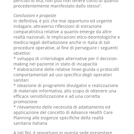
pericolo di vita, non può non tenere conto di quanto
precedentemente manifestato dallo stesso”.
Conclusioni e proposte
In definitiva, è più che mai opportuno ed urgente
indagare, attraverso riflessioni di estrazione
comparatistica relative a quanto emerge da altre
realtà nazionali, le implicazioni etico-deontologiche e
medico-legali dell’adozione anche in Italia di tali
procedure operative, al fine di perseguire i seguenti
obiettivi:
* sviluppo di criteriologie alternative per il decision-
making nel paziente in stato di incapacità
* elaborazione delle relative linee-giuida o protocolli
comportamentali ad uso specifico degli operatori
sanitari
* ideazione di programmi divulgativi e realizzazione
di materiale informativo, allo scopo di ottenere una
efficace sensibilizzazione e ad una corretta
promozione
* rilevamento delle necessità di adattamento ed
applicazione del concetto di Advance Health Care
Planning alle esigenze specifiche della realtà
sanitaria italiana
A tali fini, è opportuno in questa sede presentare