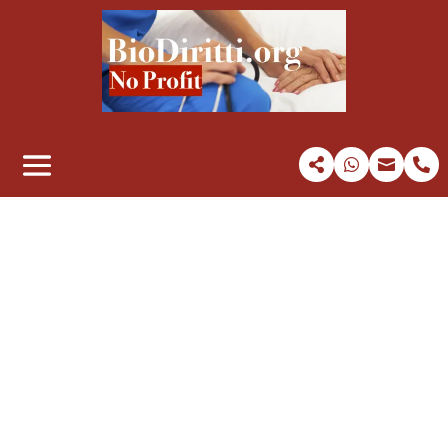



