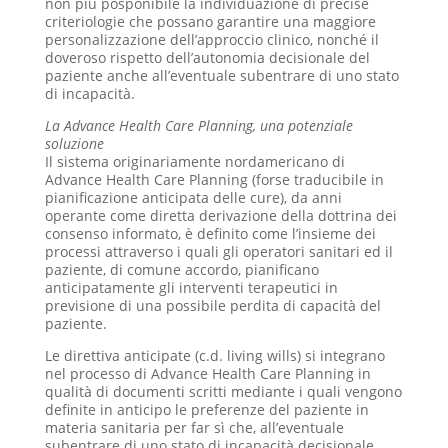
non più posponibile la individuazione di precise
criteriologie che possano garantire una maggiore
personalizzazione dell’approccio clinico, nonché il
doveroso rispetto dell’autonomia decisionale del
paziente anche all’eventuale subentrare di uno stato
di incapacità.
La Advance Health Care Planning, una potenziale
soluzione
Il sistema originariamente nordamericano di
Advance Health Care Planning (forse traducibile in
pianificazione anticipata delle cure), da anni
operante come diretta derivazione della dottrina dei
consenso informato, è definito come l’insieme dei
processi attraverso i quali gli operatori sanitari ed il
paziente, di comune accordo, pianificano
anticipatamente gli interventi terapeutici in
previsione di una possibile perdita di capacità del
paziente.
Le direttiva anticipate (c.d. living wills) si integrano
nel processo di Advance Health Care Planning in
qualità di documenti scritti mediante i quali vengono
definite in anticipo le preferenze del paziente in
materia sanitaria per far sì che, all’eventuale
subentrare di uno stato di incapacità decisionale