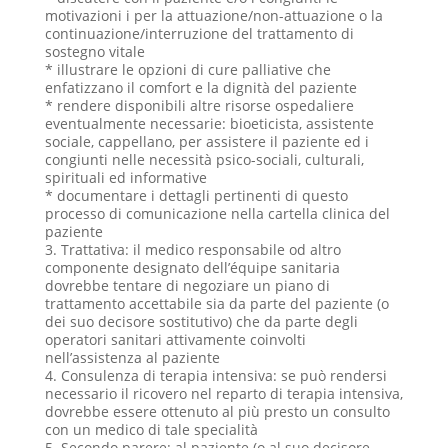
motivazioni i per la attuazione/non-attuazione o la
continuazione/interruzione del trattamento di
sostegno vitale
* illustrare le opzioni di cure palliative che
enfatizzano il comfort e la dignità del paziente
* rendere disponibili altre risorse ospedaliere
eventualmente necessarie: bioeticista, assistente
sociale, cappellano, per assistere il paziente ed i
congiunti nelle necessità psico-sociali, culturali,
spirituali ed informative
* documentare i dettagli pertinenti di questo
processo di comunicazione nella cartella clinica del
paziente
3. Trattativa: il medico responsabile od altro
componente designato dell’équipe sanitaria
dovrebbe tentare di negoziare un piano di
trattamento accettabile sia da parte del paziente (o
dei suo decisore sostitutivo) che da parte degli
operatori sanitari attivamente coinvolti
nell’assistenza al paziente
4. Consulenza di terapia intensiva: se può rendersi
necessario il ricovero nel reparto di terapia intensiva,
dovrebbe essere ottenuto al più presto un consulto
con un medico di tale specialità
5. Secondo parere: al paziente (o al suo decisore