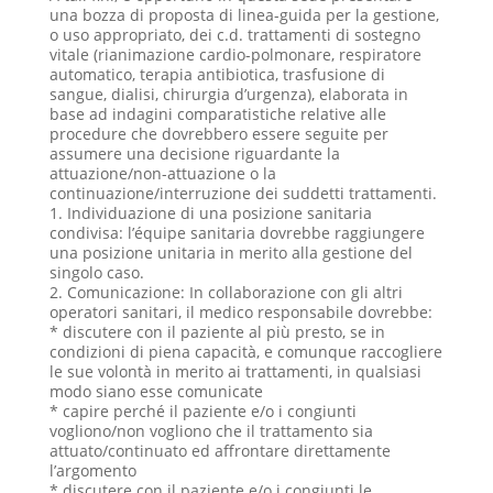
una bozza di proposta di linea-guida per la gestione,
o uso appropriato, dei c.d. trattamenti di sostegno
vitale (rianimazione cardio-polmonare, respiratore
automatico, terapia antibiotica, trasfusione di
sangue, dialisi, chirurgia d’urgenza), elaborata in
base ad indagini comparatistiche relative alle
procedure che dovrebbero essere seguite per
assumere una decisione riguardante la
attuazione/non-attuazione o la
continuazione/interruzione dei suddetti trattamenti.
1. Individuazione di una posizione sanitaria
condivisa: l’équipe sanitaria dovrebbe raggiungere
una posizione unitaria in merito alla gestione del
singolo caso.
2. Comunicazione: In collaborazione con gli altri
operatori sanitari, il medico responsabile dovrebbe:
* discutere con il paziente al più presto, se in
condizioni di piena capacità, e comunque raccogliere
le sue volontà in merito ai trattamenti, in qualsiasi
modo siano esse comunicate
* capire perché il paziente e/o i congiunti
vogliono/non vogliono che il trattamento sia
attuato/continuato ed affrontare direttamente
l’argomento
* discutere con il paziente e/o i congiunti le