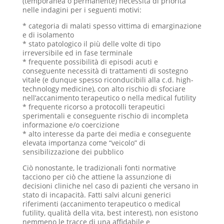
(temporanea o permanente) necessita di priorità
nelle indagini per i seguenti motivi:
* categoria di malati spesso vittima di emarginazione
e di isolamento
* stato patologico il più delle volte di tipo
irreversibile ed in fase terminale
* frequente possibilità di episodi acuti e
conseguente necessità di trattamenti di sostegno
vitale (e dunque spesso riconducibili alla c.d. high-
technology medicine), con alto rischio di sfociare
nell’accanimento terapeutico o nella medical futility
* frequente ricorso a protocolli terapeutici
sperimentali e conseguente rischio di incompleta
informazione e/o coercizione
* alto interesse da parte dei media e conseguente
elevata importanza come “veicolo” di
sensibilizzazione dei pubblico
Ciò nonostante, le tradizionali fonti normative
tacciono per ciò che attiene la assunzione di
decisioni cliniche nel caso di pazienti che versano in
stato di incapacità. Fatti salvi alcuni generici
riferimenti (accanimento terapeutico o medical
futility, qualità della vita, best interest), non esistono
nemmeno le tracce di una affidabile e