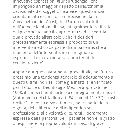
innovative espressioni giurisprudenziali che
impongono un maggior rispetto dell’autonomia
decisionale del soggetto incapace, questo nuovo
orientamento è sancito con precisione dalla
Convenzione del Consiglio d’Europa sui diritti
dell’uomo e la biomedicina, integralmente ratificata
dal governo italiano il 7 aprile 1997 ad Oviedo, la
quale prevede all’articolo 9 che “i desideri
precedentemente espressi a proposito di un
intervento medico da parte di un paziente, che al
momento dell’intervento, non è in grado di
esprimere la sua volontà, saranno tenuti in
considerazione”.
Appare dunque chiaramente prevedibile, nel futuro
prossimo, una tendenza generale di adeguamento a
questi ultimi indirizzi, come già infatti si è verificato
per il Codice di Deontologia Medica approvato nel
1998, il cui pertinente articolo è integralmente nuovo
(Autonomia del cittadino art. 34, commi 1° e 2°) e così
recita: “Il medico deve attenersi, nel rispetto della
dignità, della libertà e dell’indipendenza
professionale, alla volontà di curarsi, liberamente
espressa dalla persona. Se il paziente non è in grado
di esprimere la propria volontà in caso di grave