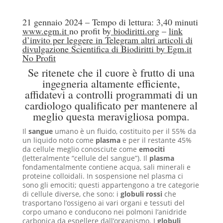
21 gennaio 2024 –
Tempo di lettura: 3,40 minuti
www.egm.it
no profit b
y
biodiritti.org
–
link
d’invito per leggere in Telegram altri articoli di
divulgazione Scientifica di Biodiritti by Egm.it
No Profit
Se ritenete che il cuore è frutto di una
ingegneria altamente efficiente,
affidatevi a controlli programmati di un
cardiologo qualificato per mantenere al
meglio questa meravigliosa pompa.
Il
sangue
umano è un fluido, costituito per il 55% da
un liquido noto come
plasma
e per il restante 45%
da cellule meglio conosciute come
emociti
(letteralmente “cellule del sangue”). Il
plasma
fondamentalmente contiene acqua, sali minerali e
proteine colloidali. In sospensione nel plasma ci
sono gli emociti; questi appartengono a tre categorie
di cellule diverse, che sono: i
globuli rossi
che
trasportano l’ossigeno ai vari organi e tessuti del
corpo umano e conducono nei polmoni l’anidride
carbonica da espellere dall’organismo. I
globuli