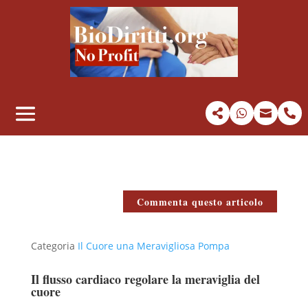




Commenta questo articolo
Categoria
Il Cuore una Meravigliosa Pompa
Il flusso cardiaco regolare la meraviglia del
cuore