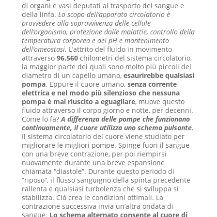
di organi e vasi deputati al trasporto del sangue e
della linfa.
Lo scopo dell’apparato circolatorio è
provvedere alla sopravvivenza delle cellule
dell’organismo, protezione dalle malattie, controllo della
temperatura corporea e del pH e mantenimento
dell’omeostasi.
L’attrito del fluido in movimento
attraverso
96.560
chilometri del sistema circolatorio,
la maggior parte dei quali sono molto più piccoli del
diametro di un capello umano,
esaurirebbe qualsiasi
pompa
. Eppure il cuore umano,
senza corrente
elettrica e nel modo più silenzioso che nessuna
pompa è mai riuscito a eguagliare
, muove questo
fluido attraverso il corpo giorno e notte, per decenni.
Come lo fa?
A differenza delle pompe che funzionano
continuamente, il cuore utilizza uno schema pulsante
.
Il sistema circolatorio del cuore viene studiato per
migliorare le migliori pompe. Spinge fuori il sangue
con una breve contrazione, per poi riempirsi
nuovamente durante una breve espansione
chiamata “diastole”. Durante questo periodo di
“riposo”, il flusso sanguigno della spinta precedente
rallenta e qualsiasi turbolenza che si sviluppa si
stabilizza. Ciò crea le condizioni ottimali. La
contrazione successiva invia un’altra ondata di
sangue.
Lo schema alternato consente al cuore di