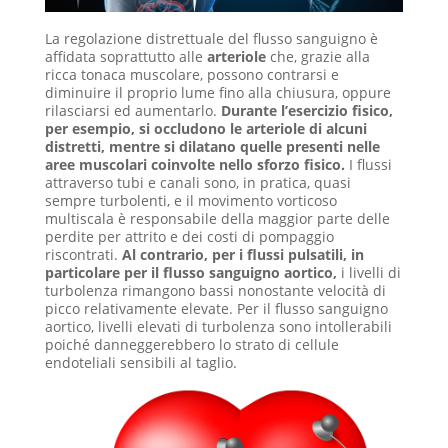
La regolazione distrettuale del flusso sanguigno è
affidata soprattutto alle
arteriole
che, grazie alla
ricca tonaca muscolare, possono contrarsi e
diminuire il proprio lume fino alla chiusura, oppure
rilasciarsi ed aumentarlo.
Durante l’esercizio fisico,
per esempio, si occludono le arteriole di alcuni
distretti, mentre si dilatano quelle presenti nelle
aree muscolari coinvolte nello sforzo fisico.
I flussi
attraverso tubi e canali sono, in pratica, quasi
sempre turbolenti, e il movimento vorticoso
multiscala è responsabile della maggior parte delle
perdite per attrito e dei costi di pompaggio
riscontrati.
Al contrario, per i flussi pulsatili, in
particolare per il flusso sanguigno aortico,
i livelli di
turbolenza rimangono bassi nonostante velocità di
picco relativamente elevate. Per il flusso sanguigno
aortico, livelli elevati di turbolenza sono intollerabili
poiché danneggerebbero lo strato di cellule
endoteliali sensibili al taglio.