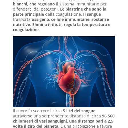
bianchi, che regolano
il sistema immunitario per
difenderci dai patogeni. Le
piastrine che sono la
parte principale
della coagulazione.
Il sangue
trasporta
ossigeno
,
cellule immunitarie
,
sostanze
nutritive
.
Elimina i rifiuti, regola la temperatura e
coagulazione.
Il cuore fa scorrere i circa
5 litri del sangue
attraverso una sorprendente distanza di circa
96.560
chilometri di vasi sanguigni, una distanza pari a 2,5
volte il giro del pianeta.
È una circolazione a favore