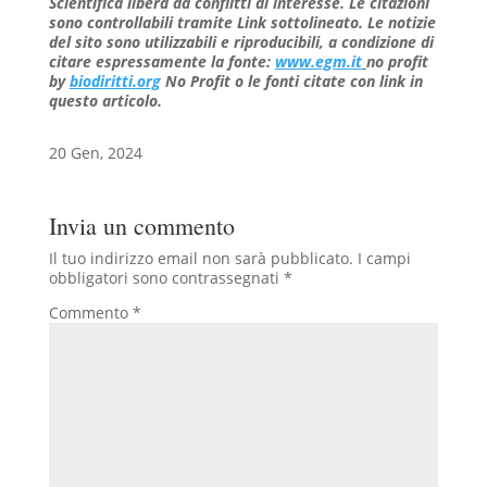
Scientifica libera da conflitti di interesse. Le citazioni
sono controllabili tramite Link sottolineato.
Le notizie
del sito sono utilizzabili e riproducibili, a condizione di
citare espressamente la fonte:
www.egm.it
no profit
b
y
biodiritti.org
No Profit o le fonti citate con link in
questo articolo.
20 Gen, 2024
Invia un commento
Il tuo indirizzo email non sarà pubblicato.
I campi
obbligatori sono contrassegnati
*
Commento
*