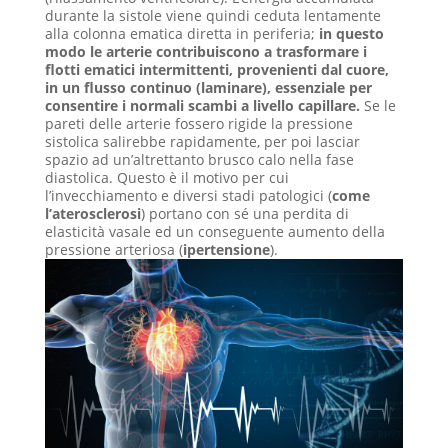
durante la sistole viene quindi ceduta lentamente
alla colonna ematica diretta in periferia;
in questo
modo le arterie contribuiscono a trasformare i
flotti ematici intermittenti, provenienti dal cuore,
in un flusso continuo (laminare), essenziale per
consentire i normali scambi a livello capillare.
Se le
pareti delle arterie fossero rigide la pressione
sistolica salirebbe rapidamente, per poi lasciar
spazio ad un’altrettanto brusco calo nella fase
diastolica. Questo è il motivo per cui
l’invecchiamento e diversi stadi patologici (
come
l’aterosclerosi
) portano con sé una perdita di
elasticità vasale ed un conseguente aumento della
pressione arteriosa (
ipertensione
).