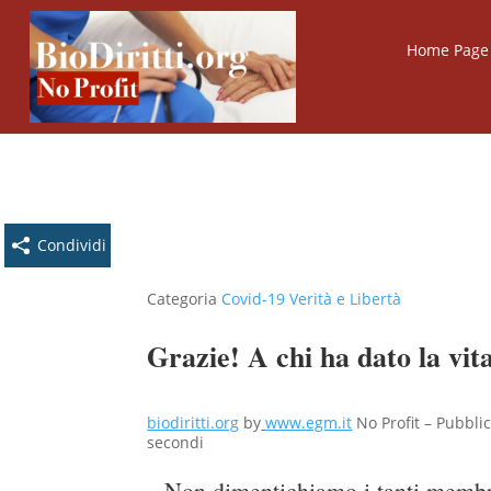
Home Page B
Condividi
Categoria
Covid-19 Verità e Libertà
Grazie! A chi ha dato la vita
biodiritti.org
by
www.egm.it
No Profit – Pubblic
secondi
Non dimentichiamo i tanti membri 