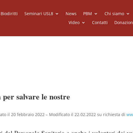
iodiritti
Seminari USL8
News
PBM
Chi siamo
Video
Contatti
Donazion
 per salvare le nostre
ato il 20 febbraio 2022
–
Modificato il 22.02.2022
su richiesta di
ww
del Personale Sanitario e anche i volontari dei var