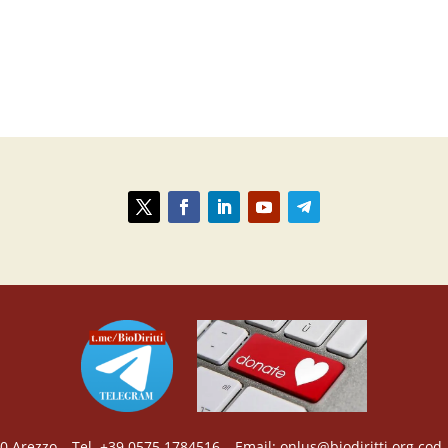
2100 Arezzo – Tel. +39 0575 1784516 – Email: onlus@biodiritti.org cod