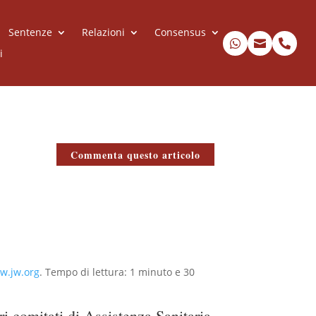
Sentenze
Relazioni
Consensus



i
Commenta questo articolo
w.jw.org
. Tempo di lettura: 1 minuto e 30
i comitati di Assistenza Sanitaria