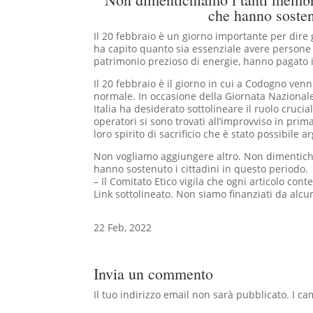
che hanno sostenu
Il 20 febbraio è un giorno importante per dire g
ha capito quanto sia essenziale avere persone c
patrimonio prezioso di energie, hanno pagato il 
Il 20 febbraio è il giorno in cui a Codogno venn
normale. In occasione della Giornata Nazionale 
Italia ha desiderato sottolineare il ruolo crucia
operatori si sono trovati all’improvviso in prim
loro spirito di sacrificio che è stato possibile 
Non vogliamo aggiungere altro. Non dimentichia
hanno sostenuto i cittadini in questo periodo.
– Il Comitato Etico vigila che ogni articolo
conten
Link sottolineato.
Non siamo finanziati da alcun O
22 Feb, 2022
Invia un commento
Il tuo indirizzo email non sarà pubblicato.
I ca