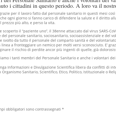
to i cittadini in questo periodo. A loro va il nostr
razie per il lavoro fatto dal personale sanitario in questi mesi così 
he ogni giorno si fanno carico di difendere la salute e il diritto al
prezzo più alto, e perso la vita.
e scoperto il “paziente uno”, il 38enne attaccato dal virus SARS-CoV
del personale sanitario, sociosanitario, socioassistenziale e del vo
le svolto da tutto il personale del comparto sanità e del volontariato 
a linea a fronteggiare un nemico per molti versi sconosciuto. E’ gra
arginare il rischio di perdite ancor più ingenti di quelle, già doloro
mo i tanti membri del Personale Sanitario e anche i volontari dei v
ga Informazioni e Divulgazione Scientifica libera da conflitti di int
rganismo Sanitario, Scientifico, Etico, Politico, Istituzionale o Reli
mpi obbligatori sono contrassegnati
*