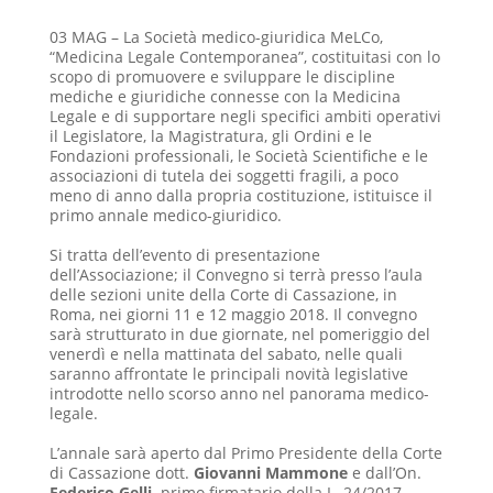
03 MAG – La Società medico-giuridica MeLCo,
“Medicina Legale Contemporanea”, costituitasi con lo
scopo di promuovere e sviluppare le discipline
mediche e giuridiche connesse con la Medicina
Legale e di supportare negli specifici ambiti operativi
il Legislatore, la Magistratura, gli Ordini e le
Fondazioni professionali, le Società Scientifiche e le
associazioni di tutela dei soggetti fragili, a poco
meno di anno dalla propria costituzione, istituisce il
primo annale medico-giuridico.
Si tratta dell’evento di presentazione
dell’Associazione; il Convegno si terrà presso l’aula
delle sezioni unite della Corte di Cassazione, in
Roma, nei giorni 11 e 12 maggio 2018. Il convegno
sarà strutturato in due giornate, nel pomeriggio del
venerdì e nella mattinata del sabato, nelle quali
saranno affrontate le principali novità legislative
introdotte nello scorso anno nel panorama medico-
legale.
L’annale sarà aperto dal Primo Presidente della Corte
di Cassazione dott.
Giovanni Mammone
e dall’On.
Federico Gelli,
primo firmatario della L. 24/2017,