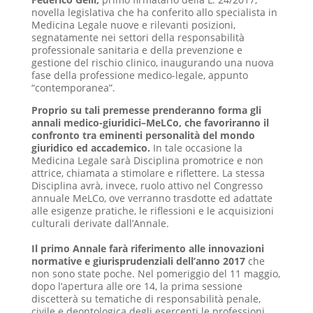
novella legislativa che ha conferito allo specialista in
Medicina Legale nuove e rilevanti posizioni,
segnatamente nei settori della responsabilità
professionale sanitaria e della prevenzione e
gestione del rischio clinico, inaugurando una nuova
fase della professione medico-legale, appunto
“contemporanea”.
Proprio su tali premesse prenderanno forma gli
annali medico-giuridici–MeLCo, che favoriranno il
confronto tra eminenti personalità del mondo
giuridico ed accademico.
In tale occasione la
Medicina Legale sarà Disciplina promotrice e non
attrice, chiamata a stimolare e riflettere. La stessa
Disciplina avrà, invece, ruolo attivo nel Congresso
annuale MeLCo, ove verranno trasdotte ed adattate
alle esigenze pratiche, le riflessioni e le acquisizioni
culturali derivate dall’Annale.
Il primo Annale farà riferimento alle innovazioni
normative e giurisprudenziali dell’anno 2017
che
non sono state poche. Nel pomeriggio del 11 maggio,
dopo l’apertura alle ore 14, la prima sessione
discetterà su tematiche di responsabilità penale,
civile e deontologica degli esercenti le professioni