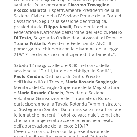
sanitarie. Relazioneranno
Giacomo Travaglino
e
Rocco Blaiotta
, rispettivamente Presidenti della III
Sezione Civile e della IV Sezione Penale della Corte di
Cassazione. Seguirà la sessione deontologica,
presieduta da
Filippo Anelli,
Presidente della
Federazione Nazionale dell’Ordine dei Medici,
Pietro
Di Tosto,
Segretario Ordine degli Avvocati di Roma, e
Tiziana Frittelli,
Presidente Federsanità-ANCI. Il
pomeriggio si chiuderà con la disamina della legge
219/17 “Le disposizioni anticipate di trattamento”.
Sabato 12 maggio, alle ore 9.30, nel corso della
sessione su “Diritti, tutele ed obblighi in Sanità”,
Paolo Cendon
, Ordinario di Diritto Privato
dell’Università di Trieste,
Maria Rosaria Sangiorgio
,
Membro del Consiglio Superiore della Magistratura,
e
Mario Rosario Ciancio
, Presidente Sezione
Volontaria Giurisdizione del Tribunale di Roma,
parteciperanno alla Tavola Rotonda “Amministratore
di Sostegno in Sanità”. Da ultimo, saranno affrontate
le tematiche inerenti “l’obbligo vaccinale”, tematiche
che hanno ingenerato accese polemiche all’esito
dell’approvazione della legge 219/17.
L’evento si concluderà con la presentazione del
progetto di costituzione e tenuta dell’“Albo dei