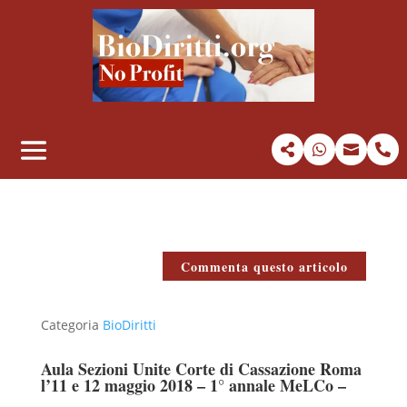




Commenta questo articolo
Categoria
BioDiritti
Aula Sezioni Unite Corte di Cassazione Roma
l’11 e 12 maggio 2018 – 1° annale MeLCo –